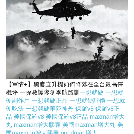
【軍情+】黑鷹直升機如何降落在全台最高停
機坪 一探救護隊冬季航路訓
一想就硬
一想就
硬副作用
一想就硬正品
一想就硬評價
一想就
硬吃法
一想就硬華陀神丹
保羅v8
保羅v8正
品
美國保羅v8
美國保羅v8正品
maxman增大
丸
maxman增大膠囊
美國maxman增大丸
美
國maxman增大膠囊
goodman增大