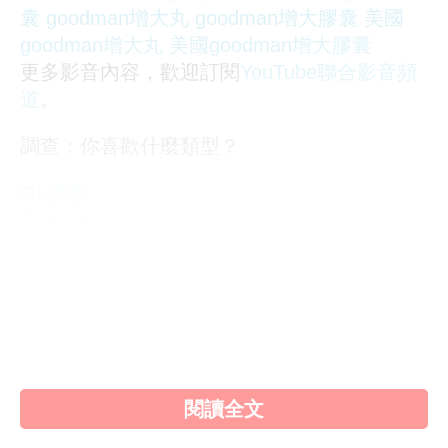
囊
goodman增大丸
goodman增大膠囊
美國
goodman增大丸
美國goodman增大膠囊
更多影音內容，歡迎訂閱
YouTube聯合影音頻
道
。
調查：你喜歡什麼類型？
OL誘惑
學生制服
人妻NTR
素人女大生
歐美系列
自拍外流
不好說
閱讀全文