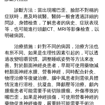
診斷方法：當出現嘴巴歪、臉部不對稱的
症狀時，應及時就醫。醫師一般會透過詳細的
問診、身體檢查，了解患者的病史、症狀表現
等，也可能進行頭顱CT、MRI等影像檢查，以
明確病因。
治療措施：針對不同的病因，治療方法也
有所不同。如果是生理性因素引起的，可以透
過改變咀嚼習慣、調整睡眠姿勢等方法來改
善。對於顏面神經炎患者，早期可使用藥物減
輕顏面神經水腫、營養神經，同時配合針灸、
物理治療等復健治療。腦中風患者則需依具體
情況進行溶栓、抗凝血、降顱壓等治療。顱內
腫瘤患者可能需要手術切除腫瘤。外傷導致的
嘴巴歪，如果是神經損傷，可使用營養神經的
藥物促進神經修復，嚴重時可能需要手術治