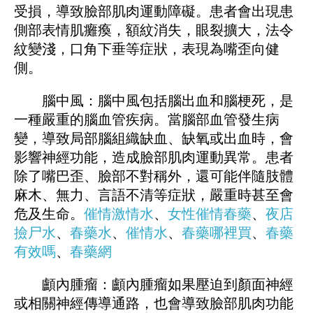
受損，導致臉部肌肉運動障礙。患者會出現患
側部表情肌癱瘓，額紋消失，眼裂擴大，法令
紋變淺，口角下垂等症狀，表現為嘴歪向健
側。
腦中風：腦中風包括腦出血和腦梗死，是
一種嚴重的腦血管疾病。當腦部血管發生病
變，導致局部腦組織缺血、缺氧或出血時，會
影響神經功能，造成臉部肌肉運動異常。患者
除了嘴巴歪、臉部不對稱外，還可能伴隨肢體
麻木、無力、言語不清等症狀，嚴重時甚至會
危及生命。
催情激情水
、
女性催情春藥
、
夜店
撿尸水
、
春藥水
、
催情水
、
春藥哪裡買
、
春藥
有效嗎
、
春藥網
顱內腫瘤：顱內腫瘤如果壓迫到顏面神經
或相關神經傳導通路，也會導致臉部肌肉功能