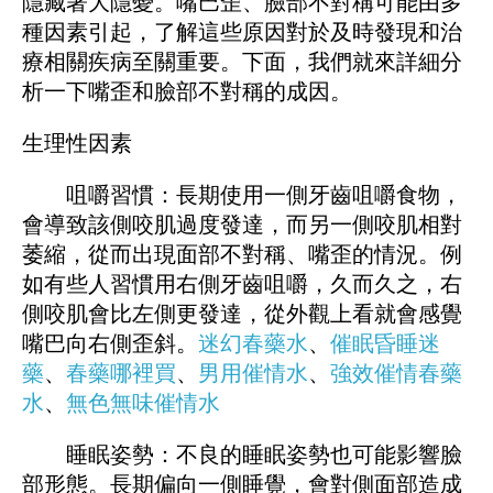
隱藏著大隱憂。嘴巴歪、臉部不對稱可能由多
種因素引起，了解這些原因對於及時發現和治
療相關疾病至關重要。下面，我們就來詳細分
析一下嘴歪和臉部不對稱的成因。
生理性因素
咀嚼習慣：長期使用一側牙齒咀嚼食物，
會導致該側咬肌過度發達，而另一側咬肌相對
萎縮，從而出現面部不對稱、嘴歪的情況。例
如有些人習慣用右側牙齒咀嚼，久而久之，右
側咬肌會比左側更發達，從外觀上看就會感覺
嘴巴向右側歪斜。
迷幻春藥水
、
催眠昏睡迷
藥
、
春藥哪裡買
、
男用催情水
、
強效催情春藥
水
、
無色無味催情水
睡眠姿勢：不良的睡眠姿勢也可能影響臉
部形態。長期偏向一側睡覺，會對側面部造成