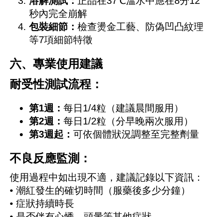
溶解測試：
正品在37℃溫水中應在8分12
秒內完全崩解
包裝細節：
檢查燙金工藝、防偽凹凸紋理
等7項細節特徵
六、專業使用建議
耐受性測試流程：
第1週：
每日1/4粒（建議晨間服用）
第2週：
每日1/2粒（分早晚兩次服用）
第3週起：
可依個體狀況調整至完整劑量
不良反應監測：
使用過程中如出現不適，建議記錄以下資訊：
• 潮紅發生的確切時間（服藥後多少分鐘）
• 症狀持續時長
• 是否伴有心悸、頭暈等其他症狀