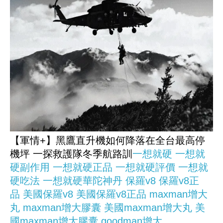
【軍情+】黑鷹直升機如何降落在全台最高停
機坪 一探救護隊冬季航路訓
一想就硬
一想就
硬副作用
一想就硬正品
一想就硬評價
一想就
硬吃法
一想就硬華陀神丹
保羅v8
保羅v8正
品
美國保羅v8
美國保羅v8正品
maxman增大
丸
maxman增大膠囊
美國maxman增大丸
美
國maxman增大膠囊
goodman增大