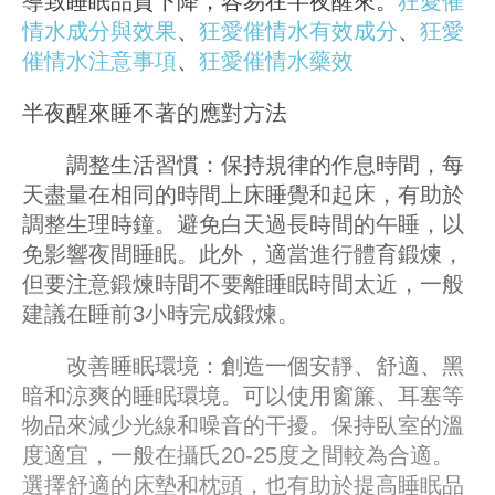
導致睡眠品質下降，容易在半夜醒來。
狂愛催
情水成分與效果
、
狂愛催情水有效成分
、
狂愛
催情水注意事項
、
狂愛催情水藥效
半夜醒來睡不著的應對方法
調整生活習慣：保持規律的作息時間，每
天盡量在相同的時間上床睡覺和起床，有助於
調整生理時鐘。避免白天過長時間的午睡，以
免影響夜間睡眠。此外，適當進行體育鍛煉，
但要注意鍛煉時間不要離睡眠時間太近，一般
建議在睡前3小時完成鍛煉。
改善睡眠環境：創造一個安靜、舒適、黑
暗和涼爽的睡眠環境。可以使用窗簾、耳塞等
物品來減少光線和噪音的干擾。保持臥室的溫
度適宜，一般在攝氏20-25度之間較為合適。
選擇舒適的床墊和枕頭，也有助於提高睡眠品