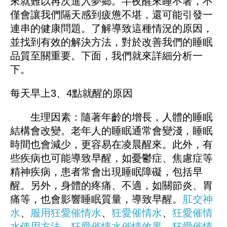
來就難以再次進入夢鄉。半夜醒來睡不著，不
僅會讓我們隔天感到疲憊不堪，還可能引發一
連串的健康問題。了解導致這種情況的原因，
並找到有效的解決方法，對於改善我們的睡眠
品質至關重要。下面，我們就來詳細分析一
下。
每天早上3、4點就醒的原因
生理因素：隨著年齡的增長，人體的睡眠
結構會改變。老年人的睡眠通常會變淺，睡眠
時間也會減少，更容易在凌晨醒來。此外，有
些疾病也可能導致早醒，如憂鬱症、焦慮症等
精神疾病，患者常會出現睡眠障礙，包括早
醒。另外，身體的疼痛、不適，如關節炎、胃
痛等，也會影響睡眠質量，導致早醒。
肛交神
水
、
服用狂愛催情水
、
狂愛催情水
、
狂愛催情
水使用方法
、
狂愛催情水催情效果
、
狂愛催情