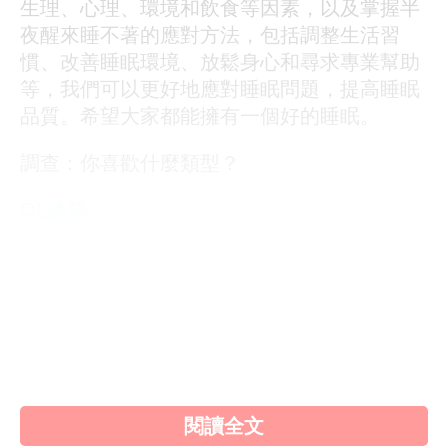
生理、心理、環境和飲食等因素，以及掌握半
夜醒來睡不著的應對方法，包括調整生活習
慣、改善睡眠環境、放鬆身心和尋求專業幫助
等，我們可以更好地應對睡眠問題，提高睡眠
品質。希望大家都能擁有一個好的睡眠。
調查：你喜歡什麼類型？
OL誘惑
學生制服
人妻NTR
素人女大生
歐美系列
自拍外流
不好說
閱讀全文