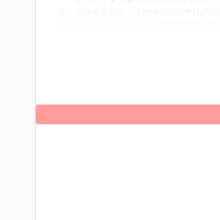
藥、鎮靜催眠藥等。這些藥物會影響神經系
暈症狀，應及時告知醫師，醫師會根據具體
頭暈的原因是多方面的，包括生理因素如
壓、貧血和耳部疾病；環境因素如高溫和缺
防和應對頭暈症狀。當出現頭暈症狀時，應