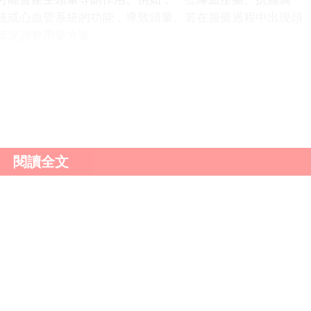
統或心血管系統的功能，導致頭暈。若在服藥過程中出現頭
情況調整用藥方案。
飢餓、睡眠不足和過度疲勞；疾病因素如高血壓、低血
氧；以及藥物因素等。了解這些原因，有助於我們更好地預
及時就醫，明確病因，並採取相應的治療措施。
閱讀全文