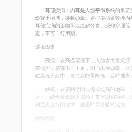
耳部疾病：內耳是人體平衡系統的重要組
影響平衡感，導致頭暈。這些疾病會幹擾內
耳部疾病的藥物可以緩解發炎、減輕水腫等
定，不可自行用藥。
環境因素
高溫：在高溫環境下，人體會大量流汗，
積減少，腦部供血不足，因而出現頭暈。此
在高溫天氣中，要注意防暑降溫，及時補充
缺氧：在密閉空間或海拔較高的地區，空
之一。缺氧會影響大腦的正常代謝和功能，
到通風良好的地方，嚴重時需要吸氧治療。
藥物因素
副作用：某些藥物在治療疾病的同時，可