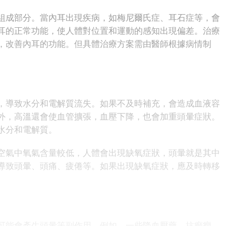
成部分。當內耳出現疾病，如梅尼爾氏症、耳石症等，會
耳的正常功能，使人體對位置和運動的感知出現偏差。治療
，改善內耳的功能。但具體治療方案需由醫師根據病情制
導致水分和電解質流失。如果不及時補充，會造成血液容
外，高溫還會使血管擴張，血壓下降，也會加重頭暈症狀。
水分和電解質。
氣中氧氣含量較低，人體會出現缺氧症狀，頭暈就是其中
導致頭暈、頭痛、疲倦等。如果出現缺氧症狀，應及時轉移
能會產生頭暈等副作用。例如，一些降血壓藥、抗癲癇