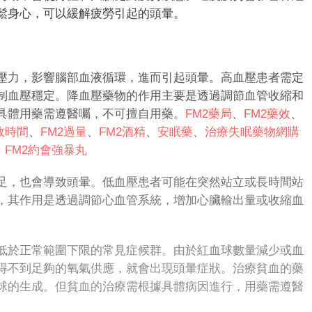
鬆身心，可以緩解疲勞引起的頭暈。
力，影響腦部血液循環，進而引起頭暈。高血壓患者需定
制血壓穩定。降血壓藥物的作用主要是透過調節血管收縮和
具體用藥需遵醫囑，不可擅自用藥。
FM2藥局
、
FM2藥效
、
效時間
、
FM2過量
、
FM2酒精
、
安眠藥
、
治療失眠藥物
網購
、
FM
2
約會強暴丸
，也會導致頭暈。低血壓患者可能在突然站立或長時間站
，其作用是透過調節心血管系統，增加心臟輸出量或收縮血
。
低於正常範圍下限的常見症候群。由於紅血球數量減少或血
得不到足夠的氧氣供應，就會出現頭暈症狀。治療貧血的藥
球的生成。但貧血的治療需根據具體病因進行，用藥需遵醫