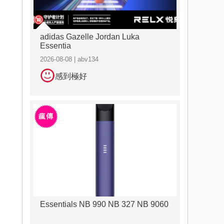
adidas Gazelle Jordan Luka
Essentia
2026-08-08 | abv134
感到極好
Essentials NB 990 NB 327 NB 9060