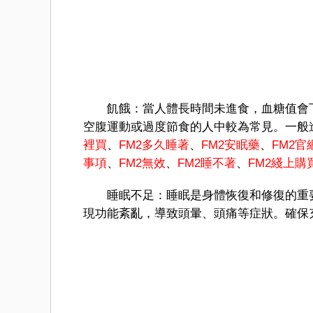
飢餓：當人體長時間未進食，血糖值會下
空腹運動或過度節食的人中較為常見。一般
裡買
、
FM
2多久睡著
、
FM2安眠藥
、
FM2官
事項
、
FM2無效
、
FM2睡不著
、
FM
2綫上購
睡眠不足：睡眠是身體恢復和修復的重要
現功能紊亂，導致頭暈、頭痛等症狀。確保