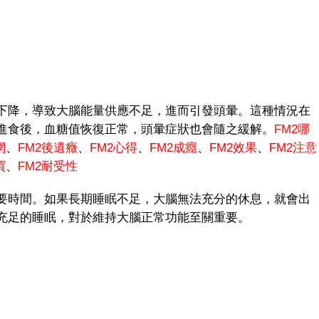
降，導致大腦能量供應不足，進而引發頭暈。這種情況在
進食後，血糖值恢復正常，頭暈症狀也會隨之緩解。
FM2哪
網
、
FM
2後遺癥
、
FM2心得
、
FM2成癮
、
FM2效果
、
FM2注意
買
、
FM2耐受性
時間。如果長期睡眠不足，大腦無法充分的休息，就會出
充足的睡眠，對於維持大腦正常功能至關重要。