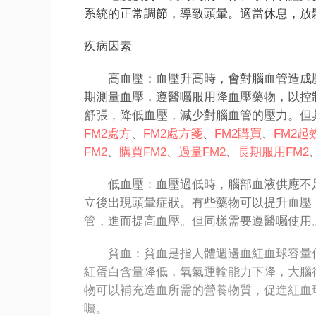
系統的正常調節，導致頭暈。適當休息，放
疾病因素
高血壓：血壓升高時，會對腦血管造成壓
期測量血壓，遵醫囑服用降血壓藥物，以控
舒張，降低血壓，減少對腦血管的壓力。但
FM2處方
、
FM2處方箋
、
FM2購買
、
FM2起
FM2
、
購買FM2
、
過量FM2
、
長期服用FM2
低血壓：血壓過低時，腦部血液供應不足
立後出現頭暈症狀。有些藥物可以提升血壓
管，進而提高血壓。但同樣需要遵醫囑使用
貧血：貧血是指人體​​週邊血紅血球容量
紅蛋白含量降低，氧氣運輸能力下降，大腦
物可以補充造血所需的營養物質，促進紅血
囑。