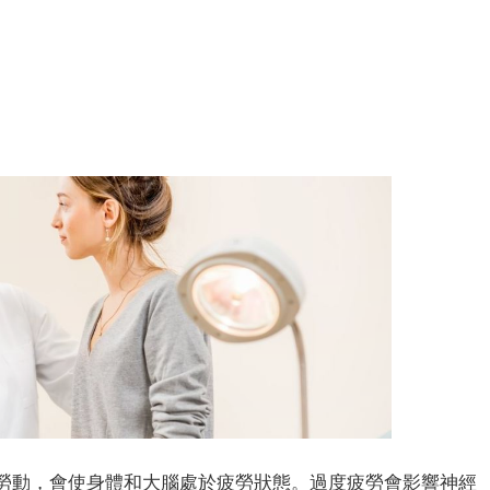
動，會使身體和大腦處於疲勞狀態。過度疲勞會影響神經