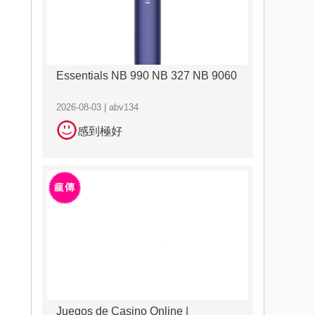
Essentials NB 990 NB 327 NB 9060
2026-08-03 | abv134
感到極好
Juegos de Casino Online |