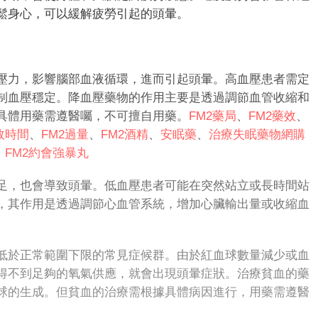
鬆身心，可以緩解疲勞引起的頭暈。
力，影響腦部血液循環，進而引起頭暈。高血壓患者需定
制血壓穩定。降血壓藥物的作用主要是透過調節血管收縮和
具體用藥需遵醫囑，不可擅自用藥。
FM2藥局
、
FM2藥效
、
效時間
、
FM2過量
、
FM2酒精
、
安眠藥
、
治療失眠藥物
網購
、
FM
2
約會強暴丸
，也會導致頭暈。低血壓患者可能在突然站立或長時間站
，其作用是透過調節心血管系統，增加心臟輸出量或收縮血
。
低於正常範圍下限的常見症候群。由於紅血球數量減少或血
得不到足夠的氧氣供應，就會出現頭暈症狀。治療貧血的藥
球的生成。但貧血的治療需根據具體病因進行，用藥需遵醫