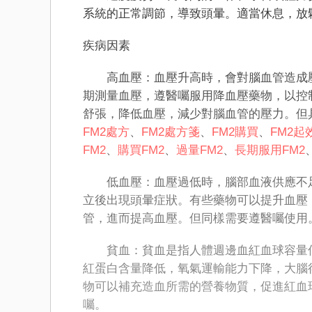
系統的正常調節，導致頭暈。適當休息，放
疾病因素
高血壓：血壓升高時，會對腦血管造成壓
期測量血壓，遵醫囑服用降血壓藥物，以控
舒張，降低血壓，減少對腦血管的壓力。但
FM2處方
、
FM2處方箋
、
FM2購買
、
FM2起
FM2
、
購買FM2
、
過量FM2
、
長期服用FM2
低血壓：血壓過低時，腦部血液供應不足
立後出現頭暈症狀。有些藥物可以提升血壓
管，進而提高血壓。但同樣需要遵醫囑使用
貧血：貧血是指人體​​週邊血紅血球容量
紅蛋白含量降低，氧氣運輸能力下降，大腦
物可以補充造血所需的營養物質，促進紅血
囑。