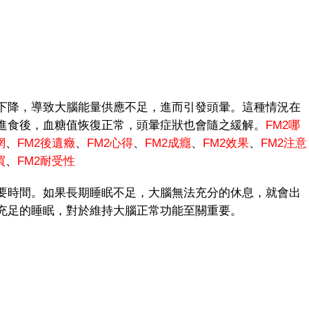
降，導致大腦能量供應不足，進而引發頭暈。這種情況在
進食後，血糖值恢復正常，頭暈症狀也會隨之緩解。
FM2哪
網
、
FM
2後遺癥
、
FM2心得
、
FM2成癮
、
FM2效果
、
FM2注意
買
、
FM2耐受性
時間。如果長期睡眠不足，大腦無法充分的休息，就會出
充足的睡眠，對於維持大腦正常功能至關重要。