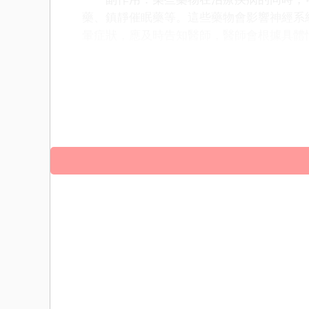
藥、鎮靜催眠藥等。這些藥物會影響神經系
暈症狀，應及時告知醫師，醫師會根據具體
頭暈的原因是多方面的，包括生理因素如
壓、貧血和耳部疾病；環境因素如高溫和缺
防和應對頭暈症狀。當出現頭暈症狀時，應