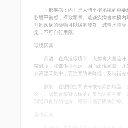
耳部疾病：內耳是人體平衡系統的重要組
影響平衡感，導致頭暈。這些疾病會幹擾內
耳部疾病的藥物可以緩解發炎、減輕水腫等
定，不可自行用藥。
環境因素
高溫：在高溫環境下，人體會大量流汗，
積減少，腦部供血不足，因而出現頭暈。此
在高溫天氣中，要注意防暑降溫，及時補充
缺氧：在密閉空間或海拔較高的地區，空
之一。缺氧會影響大腦的正常代謝和功能，
到通風良好的地方，嚴重時需要吸氧治療。
藥物因素
副作用：某些藥物在治療疾病的同時，可