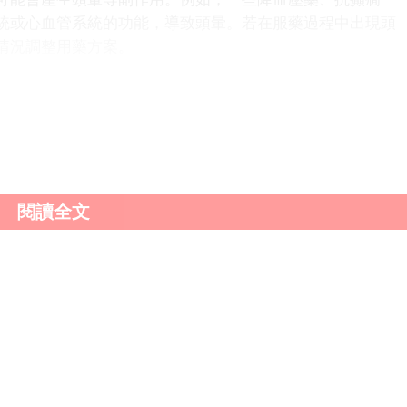
統或心血管系統的功能，導致頭暈。若在服藥過程中出現頭
情況調整用藥方案。
飢餓、睡眠不足和過度疲勞；疾病因素如高血壓、低血
氧；以及藥物因素等。了解這些原因，有助於我們更好地預
及時就醫，明確病因，並採取相應的治療措施。
閱讀全文