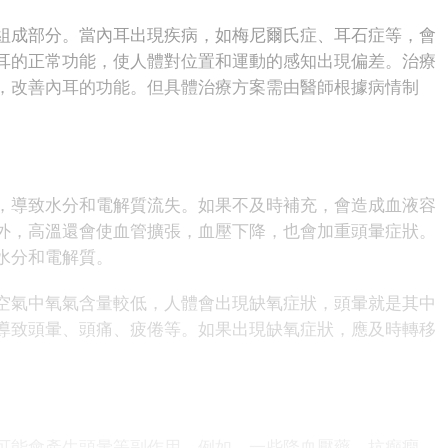
成部分。當內耳出現疾病，如梅尼爾氏症、耳石症等，會
耳的正常功能，使人體對位置和運動的感知出現偏差。治療
，改善內耳的功能。但具體治療方案需由醫師根據病情制
導致水分和電解質流失。如果不及時補充，會造成血液容
外，高溫還會使血管擴張，血壓下降，也會加重頭暈症狀。
水分和電解質。
氣中氧氣含量較低，人體會出現缺氧症狀，頭暈就是其中
導致頭暈、頭痛、疲倦等。如果出現缺氧症狀，應及時轉移
能會產生頭暈等副作用。例如，一些降血壓藥、抗癲癇