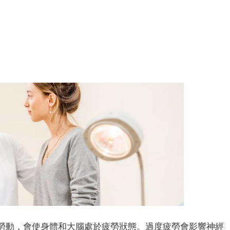
動，會使身體和大腦處於疲勞狀態。過度疲勞會影響神經