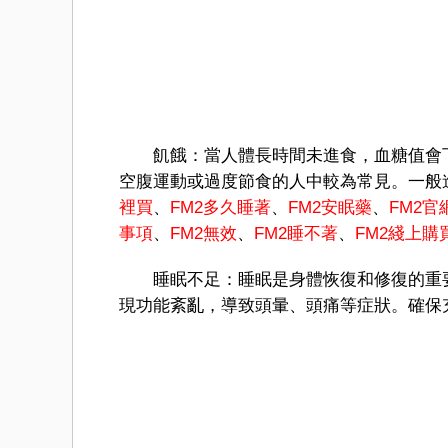
飢餓：當人體長時間未進食，血糖值會下
空腹運動或過度節食的人中較為常見。一般
裡買
、
FM
2多久睡著
、
FM2安眠藥
、
FM2官
事項
、
FM2無效
、
FM2睡不著
、
FM
2綫上購
睡眠不足：睡眠是身體恢復和修復的重要
現功能紊亂，導致頭暈、頭痛等症狀。確保