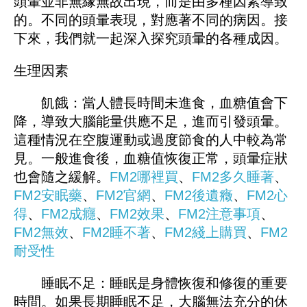
頭暈並非無緣無故出現，而是由多種因素導致
的。不同的頭暈表現，對應著不同的病因。接
下來，我們就一起深入探究頭暈的各種成因。
生理因素
飢餓：當人體長時間未進食，血糖值會下
降，導致大腦能量供應不足，進而引發頭暈。
這種情況在空腹運動或過度節食的人中較為常
見。一般進食後，血糖值恢復正常，頭暈症狀
也會隨之緩解。
FM2哪裡買
、
FM
2多久睡著
、
FM2安眠藥
、
FM2官網
、
FM
2後遺癥
、
FM2心
得
、
FM2成癮
、
FM2效果
、
FM2注意事項
、
FM2無效
、
FM2睡不著
、
FM
2綫上購買
、
FM2
耐受性
睡眠不足：睡眠是身體恢復和修復的重要
時間。如果長期睡眠不足，大腦無法充分的休