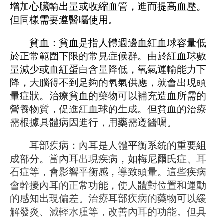
增加心臟輸出量或收縮血管，進而提高血壓。
但同樣需要遵醫囑使用。
貧血：貧血是指人體​​週邊血紅血球容量低
於正常範圍下限的常見症候群。由於紅血球數
量減少或血紅蛋白含量降低，氧氣運輸能力下
降，大腦得不到足夠的氧氣供應，就會出現頭
暈症狀。治療貧血的藥物可以補充造血所需的
營養物質，促進紅血球的生成。但貧血的治療
需根據具體病因進行，用藥需遵醫囑。
耳部疾病：內耳是人體平衡系統的重要組
成部分。當內耳出現疾病，如梅尼爾氏症、耳
石症等，會影響平衡感，導致頭暈。這些疾病
會幹擾內耳的正常功能，使人體對位置和運動
的感知出現偏差。治療耳部疾病的藥物可以緩
解發炎、減輕水腫等，改善內耳的功能。但具