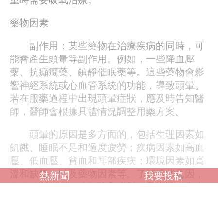
藥物因素
副作用：某些藥物在治療疾病的同時，可
能會產生頭暈等副作用。例如，一些降血壓
藥、抗癲癇藥、鎮靜催眠藥等。這些藥物會影
響神經系統或心血管系統的功能，導致頭暈。
若在服藥過程中出現頭暈症狀，應及時告知醫
師，醫師會根據具體情況調整用藥方案。
頭暈的原因是多方面的，包括生理因素如
飢餓、睡眠不足和過度疲勞；疾病因素如高血
壓、低血壓、貧血和耳部疾病；環境因素如高
溫和缺氧；以及藥物因素等。了解這些原因，
熱新聞
我要投稿
有助於我們更好地預防和應對頭暈症狀。當出
現頭暈症狀時，應及時就醫，明確病因，並採
取相應的治療措施。