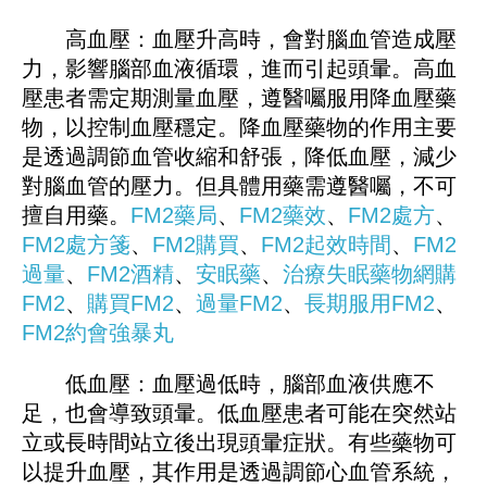
高血壓：血壓升高時，會對腦血管造成壓
力，影響腦部血液循環，進而引起頭暈。高血
壓患者需定期測量血壓，遵醫囑服用降血壓藥
物，以控制血壓穩定。降血壓藥物的作用主要
是透過調節血管收縮和舒張，降低血壓，減少
對腦血管的壓力。但具體用藥需遵醫囑，不可
擅自用藥。
FM2藥局
、
FM2藥效
、
FM2處方
、
FM2處方箋
、
FM2購買
、
FM2起效時間
、
FM2
過量
、
FM2酒精
、
安眠藥
、
治療失眠藥物
網購
FM2
、
購買FM2
、
過量FM2
、
長期服用FM2
、
FM
2
約會強暴丸
低血壓：血壓過低時，腦部血液供應不
足，也會導致頭暈。低血壓患者可能在突然站
立或長時間站立後出現頭暈症狀。有些藥物可
以提升血壓，其作用是透過調節心血管系統，