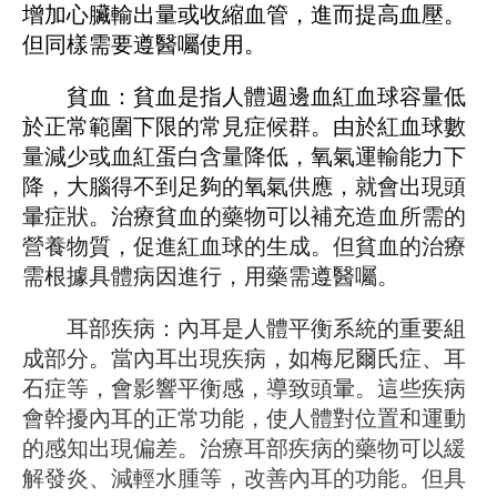
增加心臟輸出量或收縮血管，進而提高血壓。
但同樣需要遵醫囑使用。
貧血：貧血是指人體​​週邊血紅血球容量低
於正常範圍下限的常見症候群。由於紅血球數
量減少或血紅蛋白含量降低，氧氣運輸能力下
降，大腦得不到足夠的氧氣供應，就會出現頭
暈症狀。治療貧血的藥物可以補充造血所需的
營養物質，促進紅血球的生成。但貧血的治療
需根據具體病因進行，用藥需遵醫囑。
耳部疾病：內耳是人體平衡系統的重要組
成部分。當內耳出現疾病，如梅尼爾氏症、耳
石症等，會影響平衡感，導致頭暈。這些疾病
會幹擾內耳的正常功能，使人體對位置和運動
的感知出現偏差。治療耳部疾病的藥物可以緩
解發炎、減輕水腫等，改善內耳的功能。但具