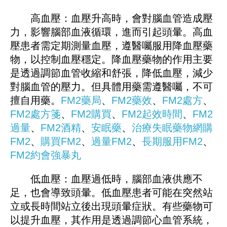
高血壓：血壓升高時，會對腦血管造成壓
力，影響腦部血液循環，進而引起頭暈。高血
壓患者需定期測量血壓，遵醫囑服用降血壓藥
物，以控制血壓穩定。降血壓藥物的作用主要
是透過調節血管收縮和舒張，降低血壓，減少
對腦血管的壓力。但具體用藥需遵醫囑，不可
擅自用藥。
FM2藥局
、
FM2藥效
、
FM2處方
、
FM2處方箋
、
FM2購買
、
FM2起效時間
、
FM2
過量
、
FM2酒精
、
安眠藥
、
治療失眠藥物
網購
FM2
、
購買FM2
、
過量FM2
、
長期服用FM2
、
FM
2
約會強暴丸
低血壓：血壓過低時，腦部血液供應不
足，也會導致頭暈。低血壓患者可能在突然站
立或長時間站立後出現頭暈症狀。有些藥物可
以提升血壓，其作用是透過調節心血管系統，