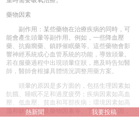
藥物因素
副作用：某些藥物在治療疾病的同時，可
能會產生頭暈等副作用。例如，一些降血壓
藥、抗癲癇藥、鎮靜催眠藥等。這些藥物會影
響神經系統或心血管系統的功能，導致頭暈。
若在服藥過程中出現頭暈症狀，應及時告知醫
師，醫師會根據具體情況調整用藥方案。
頭暈的原因是多方面的，包括生理因素如
飢餓、睡眠不足和過度疲勞；疾病因素如高血
壓、低血壓、貧血和耳部疾病；環境因素如高
溫和缺氧；以及藥物因素等。了解這些原因，
熱新聞
我要投稿
有助於我們更好地預防和應對頭暈症狀。當出
現頭暈症狀時，應及時就醫，明確病因，並採
取相應的治療措施。