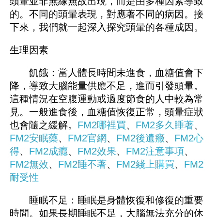
頭暈並非無緣無故出現，而是由多種因素導致
的。不同的頭暈表現，對應著不同的病因。接
下來，我們就一起深入探究頭暈的各種成因。
生理因素
飢餓：當人體長時間未進食，血糖值會下
降，導致大腦能量供應不足，進而引發頭暈。
這種情況在空腹運動或過度節食的人中較為常
見。一般進食後，血糖值恢復正常，頭暈症狀
也會隨之緩解。
FM2哪裡買
、
FM
2多久睡著
、
FM2安眠藥
、
FM2官網
、
FM
2後遺癥
、
FM2心
得
、
FM2成癮
、
FM2效果
、
FM2注意事項
、
FM2無效
、
FM2睡不著
、
FM
2綫上購買
、
FM2
耐受性
睡眠不足：睡眠是身體恢復和修復的重要
時間。如果長期睡眠不足，大腦無法充分的休