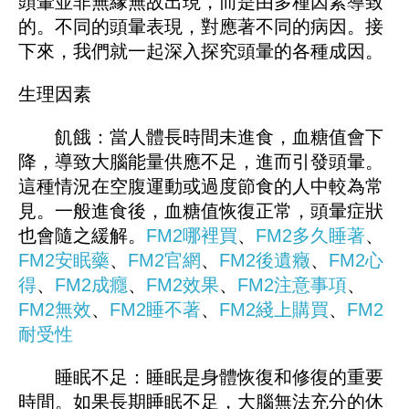
頭暈並非無緣無故出現，而是由多種因素導致
的。不同的頭暈表現，對應著不同的病因。接
下來，我們就一起深入探究頭暈的各種成因。
生理因素
飢餓：當人體長時間未進食，血糖值會下
降，導致大腦能量供應不足，進而引發頭暈。
這種情況在空腹運動或過度節食的人中較為常
見。一般進食後，血糖值恢復正常，頭暈症狀
也會隨之緩解。
FM2哪裡買
、
FM
2多久睡著
、
FM2安眠藥
、
FM2官網
、
FM
2後遺癥
、
FM2心
得
、
FM2成癮
、
FM2效果
、
FM2注意事項
、
FM2無效
、
FM2睡不著
、
FM
2綫上購買
、
FM2
耐受性
睡眠不足：睡眠是身體恢復和修復的重要
時間。如果長期睡眠不足，大腦無法充分的休