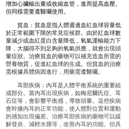
增加心臟輸出量或收縮血管，進而提高血壓。
但同樣需要遵醫囑使用。
貧血：貧血是指人體​​週邊血紅血球容量低
於正常範圍下限的常見症候群。由於紅血球數
量減少或血紅蛋白含量降低，氧氣運輸能力下
降，大腦得不到足夠的氧氣供應，就會出現頭
暈症狀。治療貧血的藥物可以補充造血所需的
營養物質，促進紅血球的生成。但貧血的治療
需根據具體病因進行，用藥需遵醫囑。
耳部疾病：內耳是人體平衡系統的重要組
成部分。當內耳出現疾病，如梅尼爾氏症、耳
石症等，會影響平衡感，導致頭暈。這些疾病
會幹擾內耳的正常功能，使人體對位置和運動
的感知出現偏差。治療耳部疾病的藥物可以緩
解發炎、減輕水腫等，改善內耳的功能。但具