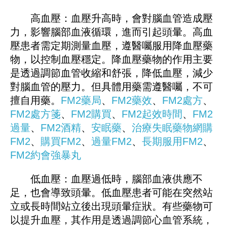
高血壓：血壓升高時，會對腦血管造成壓
力，影響腦部血液循環，進而引起頭暈。高血
壓患者需定期測量血壓，遵醫囑服用降血壓藥
物，以控制血壓穩定。降血壓藥物的作用主要
是透過調節血管收縮和舒張，降低血壓，減少
對腦血管的壓力。但具體用藥需遵醫囑，不可
擅自用藥。
FM2藥局
、
FM2藥效
、
FM2處方
、
FM2處方箋
、
FM2購買
、
FM2起效時間
、
FM2
過量
、
FM2酒精
、
安眠藥
、
治療失眠藥物
網購
FM2
、
購買FM2
、
過量FM2
、
長期服用FM2
、
FM
2
約會強暴丸
低血壓：血壓過低時，腦部血液供應不
足，也會導致頭暈。低血壓患者可能在突然站
立或長時間站立後出現頭暈症狀。有些藥物可
以提升血壓，其作用是透過調節心血管系統，