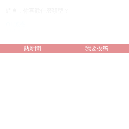
調查：你喜歡什麼類型？
OL誘惑
學生制服
人妻NTR
素人女大生
熱新聞
我要投稿
歐美系列
自拍外流
不好說
閱讀全文