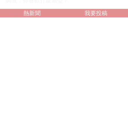
調查：你喜歡什麼類型？
熱新聞
我要投稿
OL誘惑
學生制服
人妻NTR
素人女大生
歐美系列
自拍外流
不好說
閱讀全文