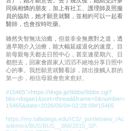
言），她才願意去。去了幾次後，她結交許多
同病相憐的朋友，加上有社工、護理師及照服
員的協助，她才願意就醫，並相約可以一起看
醫師，也會按時吃藥。
雖然失智無法治癒，但並非全無應對之道，透
過早期介入治療，能大幅延緩退化的速度。目
前母親每天都去日照中心，甚至連星期六、日
都想去，回家會跟家人滔滔不絕地分享日照中
心的事。我想願意就醫看診，踏出接觸人群的
第一步，相信母親會愈來愈好。
#15465">https://doga.jp/tkbbs/tkbbs.cgi?
bbs=dogae1&sort=thread&frame=0&number=
15465&date=2026/06/04-02:28:09
#15465
https://my.talladega.edu/ICS/_portletview_/Ac
ademics/BUS/BUS__368/2015_SP-