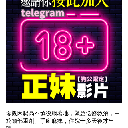
母親因爬高不慎後腦著地，緊急送醫救治，由
於頭部重創、手腳麻痺，住院十多天後才出