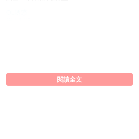
OL誘惑
學生制服
人妻NTR
素人女大生
歐美系列
自拍外流
不好說
閱讀全文