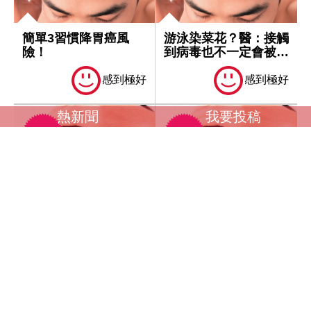
簡單3習慣降胃癌風
游泳染菜花？醫：接觸
險！
到病毒也不一定會被感
染
感到極好
感到極好
熱新聞
我要投稿
護腦不只靠飲食、運
為什麼癌症一再復發，
動！
怎麼樣都清不乾淨？
感到極好
感到極好