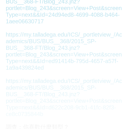
BUS__368-FT/Blog_243.jnz?
portlet=Blog_243&screen=View+Post&screen
Type=next&&Id=24d94ed8-4699-4088-b464-
1aee06630717
https://my.talladega.edu/ICS/_portletview_/Ac
ademics/BUS/BUS__368/2015_SP-
BUS__368-FT/Blog_243.jnz?
portlet=Blog_243&screen=View+Post&screen
Type=next&&Id=ed91414b-795d-4657-a57f-
1a9a439824ed
https://my.talladega.edu/ICS/_portletview_/Ac
ademics/BUS/BUS__368/2015_SP-
BUS__368-FT/Blog_243.jnz?
portlet=Blog_243&screen=View+Post&screen
Type=next&&Id=d622c208-9cb1-41fc-82f3-
ce8c0735844b
調查：你喜歡什麼類型？