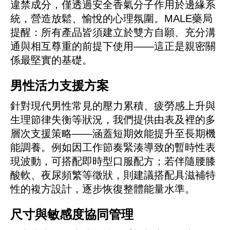
違禁成分，僅透過安全香氣分子作用於邊緣系
統，營造放鬆、愉悅的心理氛圍。MALE藥局
提醒：所有產品皆須建立於雙方自願、充分溝
通與相互尊重的前提下使用——這正是親密關
係最堅實的基礎。
男性活力支援方案
針對現代男性常見的壓力累積、疲勞感上升與
生理節律失衡等狀況，我們提供由表及裡的多
層次支援策略——涵蓋短期效能提升至長期機
能調養。例如因工作節奏緊湊導致的暫時性表
現波動，可搭配即時型口服配方；若伴隨腰膝
酸軟、夜尿頻繁等徵狀，則建議搭配具滋補特
性的複方設計，逐步恢復整體能量水準。
尺寸與敏感度協同管理