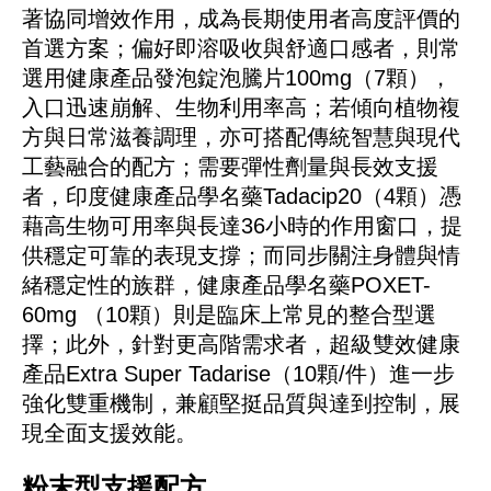
著協同增效作用，成為長期使用者高度評價的
首選方案；偏好即溶吸收與舒適口感者，則常
選用
健康產品發泡錠泡騰片100mg（7顆）
，
入口迅速崩解、生物利用率高；若傾向植物複
方與日常滋養調理，亦可搭配傳統智慧與現代
工藝融合的配方；需要彈性劑量與長效支援
者，
印度健康產品學名藥Tadacip20（4顆）
憑
藉高生物可用率與長達36小時的作用窗口，提
供穩定可靠的表現支撐；而同步關注身體與情
緒穩定性的族群，
健康產品學名藥POXET-
60mg （10顆）
則是臨床上常見的整合型選
擇；此外，針對更高階需求者，
超級雙效健康
產品Extra Super Tadarise（10顆/件）
進一步
強化雙重機制，兼顧堅挺品質與達到控制，展
現全面支援效能。
粉末型支援配方