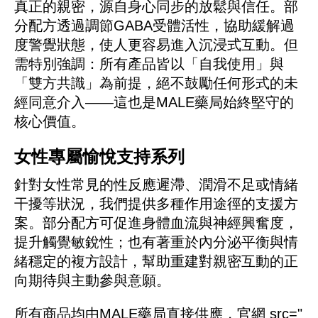
真正的親密，源自身心同步的放鬆與信任。部
分配方透過調節GABA受體活性，協助緩解過
度警覺狀態，使人更容易進入沉浸式互動。但
需特別強調：所有產品皆以「自我使用」與
「雙方共識」為前提，絕不鼓勵任何形式的未
經同意介入——這也是MALE藥局始終堅守的
核心價值。
女性專屬愉悅支持系列
針對女性常見的性反應遲滯、潤滑不足或情緒
干擾等狀況，我們提供多種作用途徑的支援方
案。部分配方可促進身體血流與神經興奮度，
提升觸覺敏銳性；也有著重於內分泌平衡與情
緒穩定的複方設計，幫助重建對親密互動的正
向期待與主動參與意願。
所有商品均由MALE藥局直接供應，官網
src="