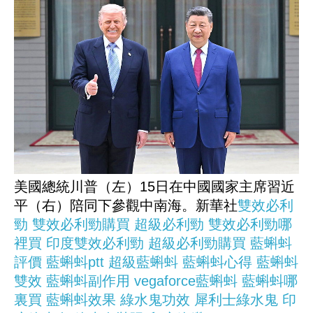
美國總統川普（左）15日在中國國家主席習近
平（右）陪同下參觀中南海。新華社
雙效必利
勁
雙效必利勁購買
超級必利勁
雙效必利勁哪
裡買
印度雙效必利勁
超級必利勁購買
藍蝌蚪
評價
藍蝌蚪ptt
超級藍蝌蚪
藍蝌蚪心得
藍蝌蚪
雙效
藍蝌蚪副作用
vegaforce藍蝌蚪
藍蝌蚪哪
裏買
藍蝌蚪效果
綠水鬼功效
犀利士綠水鬼
印