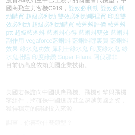
國商飛主力客機C919，
雙效必利勁
雙效必利
勁購買
超級必利勁
雙效必利勁哪裡買
印度雙
效必利勁
超級必利勁購買
藍蝌蚪評價
藍蝌蚪
ptt
超級藍蝌蚪
藍蝌蚪心得
藍蝌蚪雙效
藍蝌蚪
副作用
vegaforce藍蝌蚪
藍蝌蚪哪裏買
藍蝌蚪
效果
綠水鬼功效
犀利士綠水鬼
印度綠水鬼
綠
水鬼壯陽
印度綠鑽
Super Filana
阿伐那非
目前仍高度依賴美國企業技術。
美國若保證向中國供應飛機、飛機引擎與飛機
零組件，將確保中國追趕甚至超越美國之際，
獲得穩定的關鍵投入來源。
調查：你喜歡什麼類型？