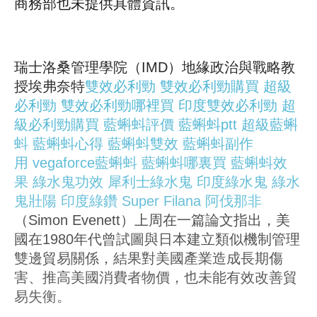
商務部也未提供具體資訊。
瑞士洛桑管理學院（IMD）地緣政治與戰略教
授埃弗奈特
雙效必利勁
雙效必利勁購買
超級
必利勁
雙效必利勁哪裡買
印度雙效必利勁
超
級必利勁購買
藍蝌蚪評價
藍蝌蚪ptt
超級藍蝌
蚪
藍蝌蚪心得
藍蝌蚪雙效
藍蝌蚪副作
用
vegaforce藍蝌蚪
藍蝌蚪哪裏買
藍蝌蚪效
果
綠水鬼功效
犀利士綠水鬼
印度綠水鬼
綠水
鬼壯陽
印度綠鑽
Super Filana
阿伐那非
（Simon Evenett）上周在一篇論文指出，美
國在1980年代曾試圖與日本建立類似機制管理
雙邊貿易關係，結果對美國產業造成長期傷
害、推高美國消費者物價，也未能有效改善貿
易失衡。