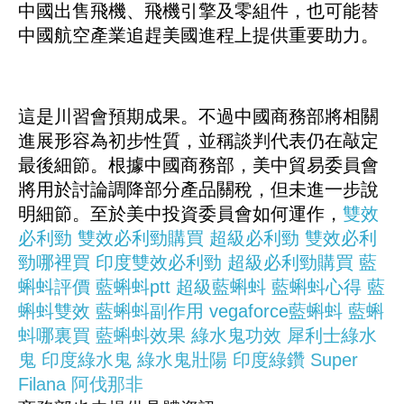
中國出售飛機、飛機引擎及零組件，也可能替
中國航空產業追趕美國進程上提供重要助力。
這是川習會預期成果。不過中國商務部將相關
進展形容為初步性質，並稱談判代表仍在敲定
最後細節。根據中國商務部，美中貿易委員會
將用於討論調降部分產品關稅，但未進一步說
明細節。至於美中投資委員會如何運作，
雙效
必利勁
雙效必利勁購買
超級必利勁
雙效必利
勁哪裡買
印度雙效必利勁
超級必利勁購買
藍
蝌蚪評價
藍蝌蚪ptt
超級藍蝌蚪
藍蝌蚪心得
藍
蝌蚪雙效
藍蝌蚪副作用
vegaforce藍蝌蚪
藍蝌
蚪哪裏買
藍蝌蚪效果
綠水鬼功效
犀利士綠水
鬼
印度綠水鬼
綠水鬼壯陽
印度綠鑽
Super
Filana
阿伐那非