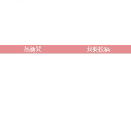
OL誘惑
學生制服
人妻NTR
素人女大生
歐美系列
自拍外流
不好說
熱新聞
我要投稿
閱讀全文