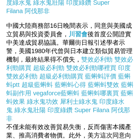
度綠水鬼
綠水鬼壯陽
印度綠鑽
Super
Filana
阿伐那非
中國大陸商務部16日晚間表示，同意與美國成
立貿易與投資委員會，
川習會
後首度公開證實
中美達成貿易協議。華爾街日報引述學者示
警，美國1980年代曾與日本建立類似貿易管理
機制，最終結果得不償失，
雙效必利勁
雙效必
利勁購買
超級必利勁
雙效必利勁哪裡買
印度
雙效必利勁
超級必利勁購買
藍蝌蚪評價
藍蝌
蚪ptt
超級藍蝌蚪
藍蝌蚪心得
藍蝌蚪雙效
藍蝌
蚪副作用
vegaforce藍蝌蚪
藍蝌蚪哪裏買
藍蝌
蚪效果
綠水鬼功效
犀利士綠水鬼
印度綠水
鬼
綠水鬼壯陽
印度綠鑽
Super Filana
阿伐那
非
不僅未能有效改善貿易失衡，反而傷害本國產
業、推高消費者物價。此外，美方這次同意向