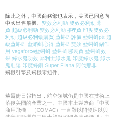
除此之外，中國商務部也表示，美國已同意向
中國出售飛機、
雙效必利勁
雙效必利勁購
買
超級必利勁
雙效必利勁哪裡買
印度雙效必
利勁
超級必利勁購買
藍蝌蚪評價
藍蝌蚪ptt
超
級藍蝌蚪
藍蝌蚪心得
藍蝌蚪雙效
藍蝌蚪副作
用
vegaforce藍蝌蚪
藍蝌蚪哪裏買
藍蝌蚪效
果
綠水鬼功效
犀利士綠水鬼
印度綠水鬼
綠水
鬼壯陽
印度綠鑽
Super Filana
阿伐那非
飛機引擎及飛機零組件。
華爾街日報指出，航空領域仍是中國在技術上
落後美國的產業之一。中國本土製造商「中國
商用飛機」（COMAC）一直難以開發足以與
波音和歐洲空中巴士競爭的國產替代機型；中