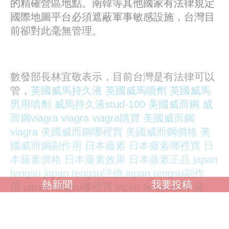
的精確營區地點。南韓等其他國家有法律規定
國際地圖平台必須遮蔽軍事敏感設施，台灣目
前卻對此毫無管理。
數發部長林宜敬表示，目前台灣是有法律可以
管，
英國威馬持久液
英國威馬噴劑
英國威馬
男用噴劑
威馬持久液stud-100
美國威而鋼
威
而鋼viagra
viagra
viagra購買
美國威而鋼
viagra
美國威而鋼哪裡買
美國威而鋼價格
美
國威而鋼副作用
日本藤素
日本藤素哪裡買
日
本藤素價格
日本藤素效果
日本藤素正品
japan
tengsu
japan tengsu評價
japan tengsu副作
熱新聞
我要投稿
用
japan tengsu哪裡買
japan tengsu日本藤
素
美國威而鋼viagra
美國犀利士cialis
美國犀
利士30粒裝
美國犀利士效果
犀利士效果
就是內政部的國土測繪法，數發部會跟內政部