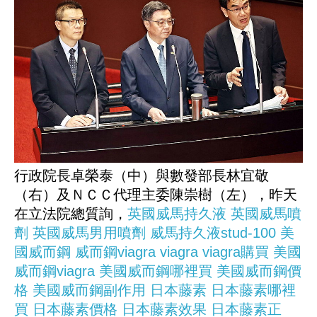
行政院長卓榮泰（中）與數發部長林宜敬
（右）及ＮＣＣ代理主委陳崇樹（左），昨天
在立法院總質詢，
英國威馬持久液
英國威馬噴
劑
英國威馬男用噴劑
威馬持久液stud-100
美
國威而鋼
威而鋼viagra
viagra
viagra購買
美國
威而鋼viagra
美國威而鋼哪裡買
美國威而鋼價
格
美國威而鋼副作用
日本藤素
日本藤素哪裡
買
日本藤素價格
日本藤素效果
日本藤素正