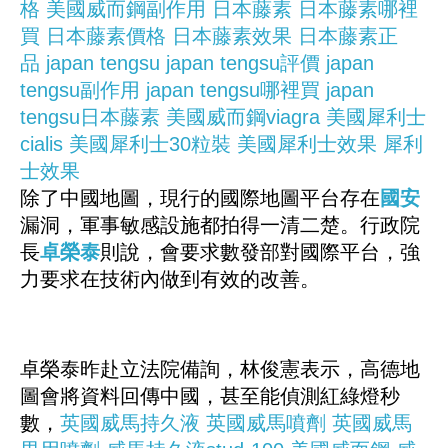
格
美國威而鋼副作用
日本藤素
日本藤素哪裡
買
日本藤素價格
日本藤素效果
日本藤素正
品
japan tengsu
japan tengsu評價
japan
tengsu副作用
japan tengsu哪裡買
japan
tengsu日本藤素
美國威而鋼viagra
美國犀利士
cialis
美國犀利士30粒裝
美國犀利士效果
犀利
士效果
除了中國地圖，現行的國際地圖平台存在
國安
漏洞，軍事敏感設施都拍得一清二楚。行政院
長
卓榮泰
則說，會要求數發部對國際平台，強
力要求在技術內做到有效的改善。
卓榮泰昨赴立法院備詢，林俊憲表示，高德地
圖會將資料回傳中國，甚至能偵測紅綠燈秒
數，
英國威馬持久液
英國威馬噴劑
英國威馬