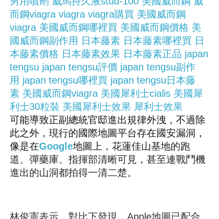
男用噴劑
威馬持久液stud-100
美國威而鋼
威
而鋼viagra
viagra
viagra購買
美國威而鋼
viagra
美國威而鋼哪裡買
美國威而鋼價格
美
國威而鋼副作用
日本藤素
日本藤素哪裡買
日
本藤素價格
日本藤素效果
日本藤素正品
japan
tengsu
japan tengsu評價
japan tengsu副作
用
japan tengsu哪裡買
japan tengsu日本藤
素
美國威而鋼viagra
美國犀利士cialis
美國犀
利士30粒裝
美國犀利士效果
犀利士效果
可能導致正副總統官邸進出規律外洩，不過除
此之外，現行的國際地圖平台存在國安漏洞，
像是在
Google
地圖上，花蓮佳山基地的跑
道、彈藥庫、指揮部清晰可見，甚至連戰鬥機
進出的山洞都拍得一清二楚。
林俊憲表示，對比下發現，Apple地圖已配合