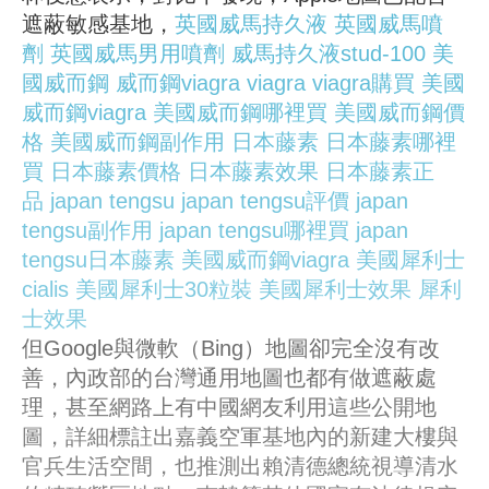
遮蔽敏感基地，
英國威馬持久液
英國威馬噴
劑
英國威馬男用噴劑
威馬持久液stud-100
美
國威而鋼
威而鋼viagra
viagra
viagra購買
美國
威而鋼viagra
美國威而鋼哪裡買
美國威而鋼價
格
美國威而鋼副作用
日本藤素
日本藤素哪裡
買
日本藤素價格
日本藤素效果
日本藤素正
品
japan tengsu
japan tengsu評價
japan
tengsu副作用
japan tengsu哪裡買
japan
tengsu日本藤素
美國威而鋼viagra
美國犀利士
cialis
美國犀利士30粒裝
美國犀利士效果
犀利
士效果
但Google與微軟（Bing）地圖卻完全沒有改
善，內政部的台灣通用地圖也都有做遮蔽處
理，甚至網路上有中國網友利用這些公開地
圖，詳細標註出嘉義空軍基地內的新建大樓與
官兵生活空間，也推測出賴清德總統視導清水