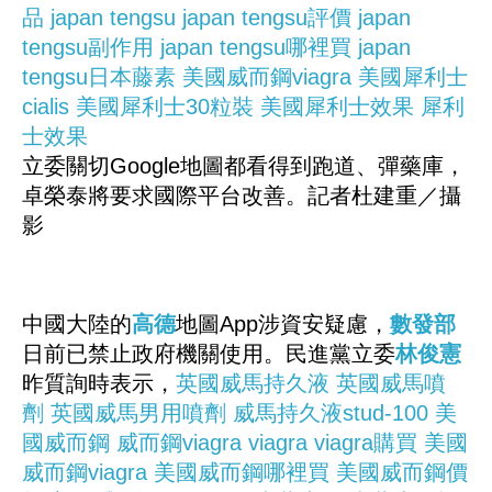
品
japan tengsu
japan tengsu評價
japan
tengsu副作用
japan tengsu哪裡買
japan
tengsu日本藤素
美國威而鋼viagra
美國犀利士
cialis
美國犀利士30粒裝
美國犀利士效果
犀利
士效果
立委關切Google地圖都看得到跑道、彈藥庫，
卓榮泰將要求國際平台改善。記者杜建重／攝
影
中國大陸的
高德
地圖App涉資安疑慮，
數發部
日前已禁止政府機關使用。民進黨立委
林俊憲
昨質詢時表示，
英國威馬持久液
英國威馬噴
劑
英國威馬男用噴劑
威馬持久液stud-100
美
國威而鋼
威而鋼viagra
viagra
viagra購買
美國
威而鋼viagra
美國威而鋼哪裡買
美國威而鋼價