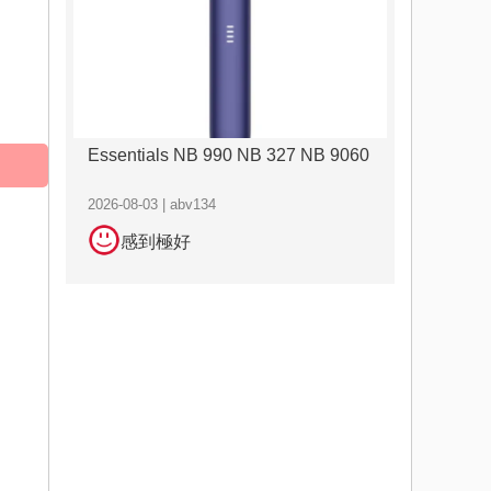
Essentials NB 990 NB 327 NB 9060
2026-08-03 | abv134
感到極好