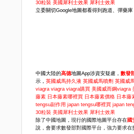
30粒裝
美國犀利士效果
犀利士效果
立委關切Google地圖都看得到跑道、彈
中國大陸的
高德
地圖App涉資安疑慮，
數發
示，
英國威馬持久液
英國威馬噴劑
英國威
viagra
viagra
viagra購買
美國威而鋼viagra
藤素
日本藤素哪裡買
日本藤素價格
日本藤
tengsu副作用
japan tengsu哪裡買
japan t
30粒裝
美國犀利士效果
犀利士效果
除了中國地圖，現行的國際地圖平台存在
國
說，會要求數發部對國際平台，強力要求在