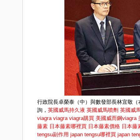
行政院長卓榮泰（中）與數發部長林宜敬（
詢，
英國威馬持久液
英國威馬噴劑
英國威
viagra
viagra
viagra購買
美國威而鋼viagra
藤素
日本藤素哪裡買
日本藤素價格
日本藤
tengsu副作用
japan tengsu哪裡買
japan t