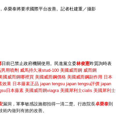
藥庫，卓榮泰將要求國際平台改善。記者杜建重／攝影
部
日前已禁止政府機關使用。民進黨立委
林俊憲
昨質詢時表
馬男用噴劑
威馬持久液stud-100
美國威而鋼
威而鋼
美國威而鋼哪裡買
美國威而鋼價格
美國威而鋼副作用
日本
素效果
日本藤素正品
japan tengsu
japan tengsu評價
japan
engsu日本藤素
美國威而鋼viagra
美國犀利士cialis
美國犀利士
安
漏洞，軍事敏感設施都拍得一清二楚。行政院長
卓榮泰
則
技術內做到有效的改善。