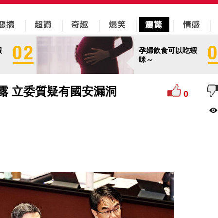
蝦
孕婦飲食可以吃蝦
咪～
都露 立委質疑有國安漏洞
0