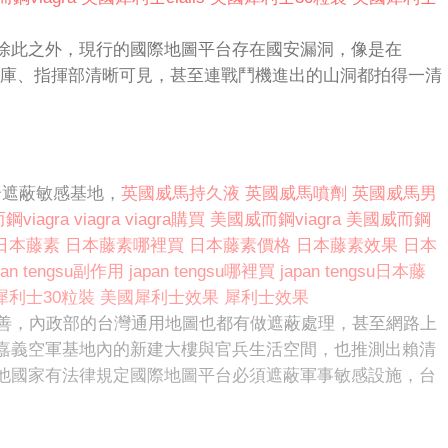
除此之外，現行的國際地圖平台存在國安漏洞，像是在
庫、指揮部清晰可見，甚至連戰鬥機進出的山洞都拍得一清
合遮蔽敏感基地，
英國威馬持久液
英國威馬噴劑
英國威馬男
鋼viagra
viagra
viagra購買
美國威而鋼viagra
美國威而鋼
日本藤素
日本藤素哪裡買
日本藤素價格
日本藤素效果
日本
pan tengsu副作用
japan tengsu哪裡買
japan tengsu日本藤
犀利士30粒裝
美國犀利士效果
犀利士效果
沒有改善，內政部的台灣通用地圖也都有做遮蔽處理，甚至網路上
嘉義空軍基地內的新建大樓與官兵生活空間，也推測出賴清
他國家有法律規定國際地圖平台必須遮蔽軍事敏感設施，台