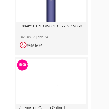
Essentials NB 990 NB 327 NB 9060
2026-08-03 | abv134
感到極好
Juegos de Casino Online |