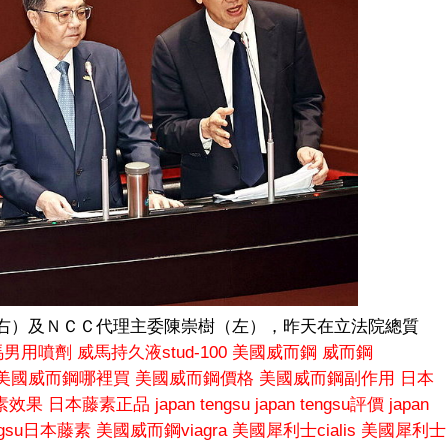
右）及ＮＣＣ代理主委陳崇樹（左），昨天在立法院總質
馬男用噴劑
威馬持久液stud-100
美國威而鋼
威而鋼
美國威而鋼哪裡買
美國威而鋼價格
美國威而鋼副作用
日本
素效果
日本藤素正品
japan tengsu
japan tengsu評價
japan
engsu日本藤素
美國威而鋼viagra
美國犀利士cialis
美國犀利士