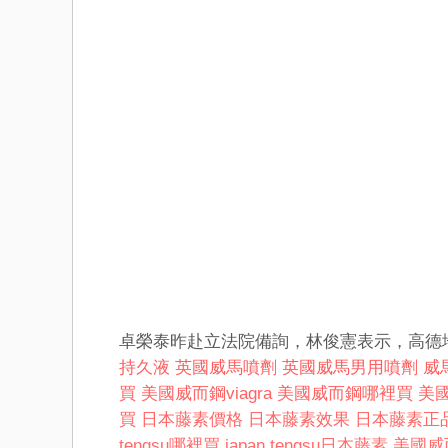
卓榮泰昨赴立法院備詢，林俊憲表示，高德
持久液
英國威馬噴劑
英國威馬男用噴劑
威馬
買
美國威而鋼viagra
美國威而鋼哪裡買
美
買
日本藤素價格
日本藤素效果
日本藤素正
tengsu哪裡買
japan tengsu日本藤素
美國威而