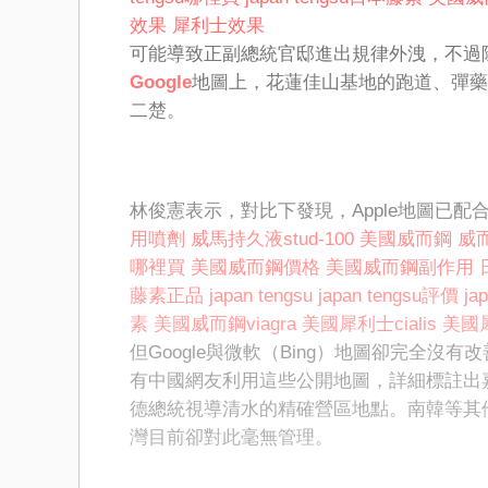
效果
犀利士效果
可能導致正副總統官邸進出規律外洩，不過
Google
地圖上，花蓮佳山基地的跑道、彈藥
二楚。
林俊憲表示，對比下發現，Apple地圖已配
用噴劑
威馬持久液stud-100
美國威而鋼
威而
哪裡買
美國威而鋼價格
美國威而鋼副作用
藤素正品
japan tengsu
japan tengsu評價
ja
素
美國威而鋼viagra
美國犀利士cialis
美國
但Google與微軟（Bing）地圖卻完全
有中國網友利用這些公開地圖，詳細標註出
德總統視導清水的精確營區地點。南韓等其
灣目前卻對此毫無管理。