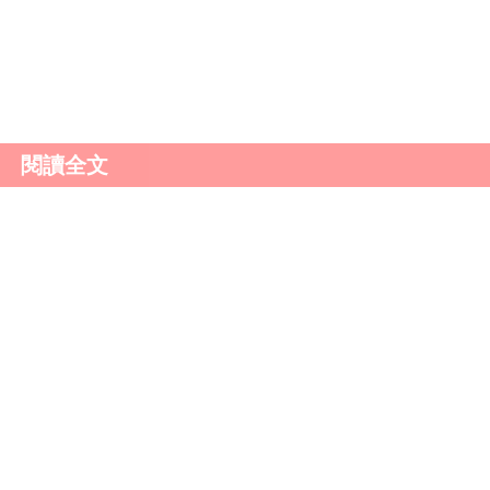
的，應該會想辦法去跟對方溝通。
閱讀全文