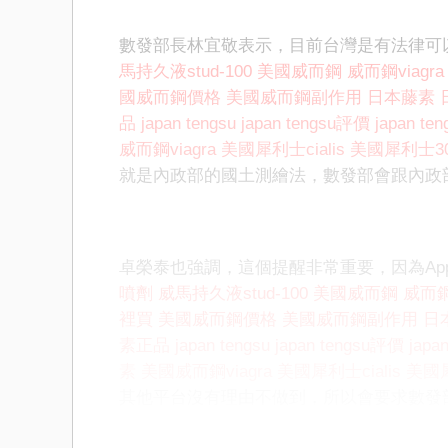
數發部長林宜敬表示，目前台灣是有法律可
馬持久液stud-100
美國威而鋼
威而鋼viagra
國威而鋼價格
美國威而鋼副作用
日本藤素
品
japan tengsu
japan tengsu評價
japan t
威而鋼viagra
美國犀利士cialis
美國犀利士3
就是內政部的國土測繪法，數發部會跟內政
卓榮泰也強調，這個提醒非常重要，因為App
噴劑
威馬持久液stud-100
美國威而鋼
威而鋼v
裡買
美國威而鋼價格
美國威而鋼副作用
日
素正品
japan tengsu
japan tengsu評價
japa
素
美國威而鋼viagra
美國犀利士cialis
美國
其他平台沒有理由不做到，所以會要求數發
辦法去約束，「但是我們做好自己的準備」