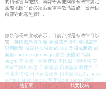
的精確營區地點。南韓等其他國家有法律規定
國際地圖平台必須遮蔽軍事敏感設施，台灣目
前卻對此毫無管理。
數發部長林宜敬表示，目前台灣是有法律可以
管，
英國威馬持久液
英國威馬噴劑
英國威馬
男用噴劑
威馬持久液stud-100
美國威而鋼
威
而鋼viagra
viagra
viagra購買
美國威而鋼
viagra
美國威而鋼哪裡買
美國威而鋼價格
美
國威而鋼副作用
日本藤素
日本藤素哪裡買
日
本藤素價格
日本藤素效果
日本藤素正品
japan
tengsu
japan tengsu評價
japan tengsu副作
熱新聞
我要投稿
用
japan tengsu哪裡買
japan tengsu日本藤
素
美國威而鋼viagra
美國犀利士cialis
美國犀
利士30粒裝
美國犀利士效果
犀利士效果
就是內政部的國土測繪法，數發部會跟內政部