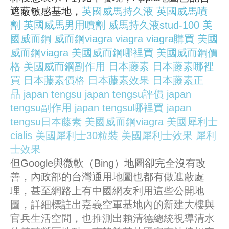
遮蔽敏感基地，
英國威馬持久液
英國威馬噴
劑
英國威馬男用噴劑
威馬持久液stud-100
美
國威而鋼
威而鋼viagra
viagra
viagra購買
美國
威而鋼viagra
美國威而鋼哪裡買
美國威而鋼價
格
美國威而鋼副作用
日本藤素
日本藤素哪裡
買
日本藤素價格
日本藤素效果
日本藤素正
品
japan tengsu
japan tengsu評價
japan
tengsu副作用
japan tengsu哪裡買
japan
tengsu日本藤素
美國威而鋼viagra
美國犀利士
cialis
美國犀利士30粒裝
美國犀利士效果
犀利
士效果
但Google與微軟（Bing）地圖卻完全沒有改
善，內政部的台灣通用地圖也都有做遮蔽處
理，甚至網路上有中國網友利用這些公開地
圖，詳細標註出嘉義空軍基地內的新建大樓與
官兵生活空間，也推測出賴清德總統視導清水