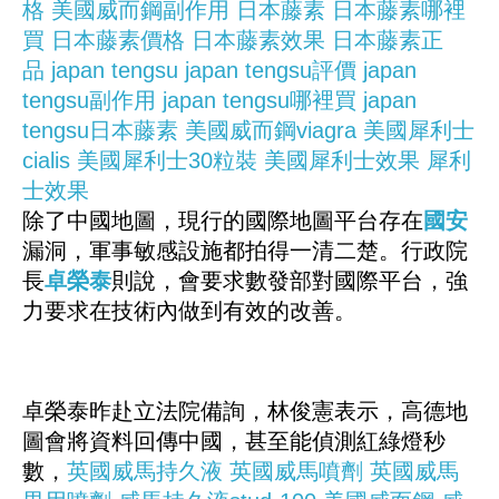
格
美國威而鋼副作用
日本藤素
日本藤素哪裡
買
日本藤素價格
日本藤素效果
日本藤素正
品
japan tengsu
japan tengsu評價
japan
tengsu副作用
japan tengsu哪裡買
japan
tengsu日本藤素
美國威而鋼viagra
美國犀利士
cialis
美國犀利士30粒裝
美國犀利士效果
犀利
士效果
除了中國地圖，現行的國際地圖平台存在
國安
漏洞，軍事敏感設施都拍得一清二楚。行政院
長
卓榮泰
則說，會要求數發部對國際平台，強
力要求在技術內做到有效的改善。
卓榮泰昨赴立法院備詢，林俊憲表示，高德地
圖會將資料回傳中國，甚至能偵測紅綠燈秒
數，
英國威馬持久液
英國威馬噴劑
英國威馬