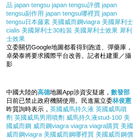
品
japan tengsu
japan tengsu評價
japan
tengsu副作用
japan tengsu哪裡買
japan
tengsu日本藤素
美國威而鋼viagra
美國犀利士
cialis
美國犀利士30粒裝
美國犀利士效果
犀利
士效果
立委關切Google地圖都看得到跑道、彈藥庫，
卓榮泰將要求國際平台改善。記者杜建重／攝
影
中國大陸的
高德
地圖App涉資安疑慮，
數發部
日前已禁止政府機關使用。民進黨立委
林俊憲
昨質詢時表示，
英國威馬持久液
英國威馬噴
劑
英國威馬男用噴劑
威馬持久液stud-100
美
國威而鋼
威而鋼viagra
viagra
viagra購買
美國
威而鋼viagra
美國威而鋼哪裡買
美國威而鋼價