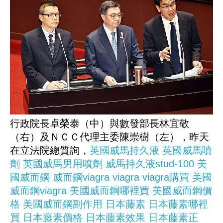
行政院長卓榮泰（中）與數發部長林宜敬
（右）及ＮＣＣ代理主委陳崇樹（左），昨天
在立法院總質詢，
英國威馬持久液
英國威馬噴
劑
英國威馬男用噴劑
威馬持久液stud-100
美
國威而鋼
威而鋼viagra
viagra
viagra購買
美國
威而鋼viagra
美國威而鋼哪裡買
美國威而鋼價
格
美國威而鋼副作用
日本藤素
日本藤素哪裡
買
日本藤素價格
日本藤素效果
日本藤素正