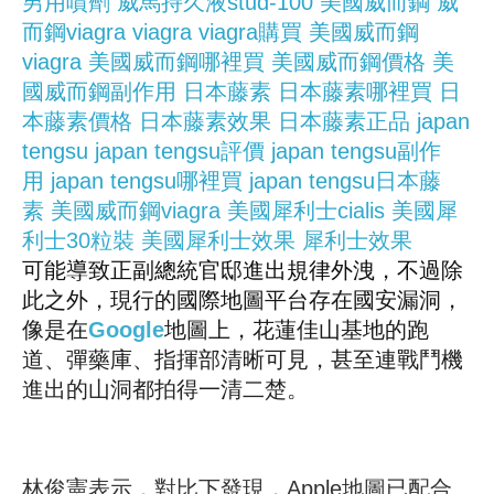
男用噴劑
威馬持久液stud-100
美國威而鋼
威
而鋼viagra
viagra
viagra購買
美國威而鋼
viagra
美國威而鋼哪裡買
美國威而鋼價格
美
國威而鋼副作用
日本藤素
日本藤素哪裡買
日
本藤素價格
日本藤素效果
日本藤素正品
japan
tengsu
japan tengsu評價
japan tengsu副作
用
japan tengsu哪裡買
japan tengsu日本藤
素
美國威而鋼viagra
美國犀利士cialis
美國犀
利士30粒裝
美國犀利士效果
犀利士效果
可能導致正副總統官邸進出規律外洩，不過除
此之外，現行的國際地圖平台存在國安漏洞，
像是在
Google
地圖上，花蓮佳山基地的跑
道、彈藥庫、指揮部清晰可見，甚至連戰鬥機
進出的山洞都拍得一清二楚。
林俊憲表示，對比下發現，Apple地圖已配合