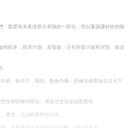
，那是你未來或當今幸福的一部分。所以要保護好你的陰
褶較多，既有汗腺、皮脂腺，又有前庭大腺和宮頸、陰道
炎。
生紙、衛生巾，勤洗、勤換內褲，內褲洗後要放在日光下
體形褲因褲裆瘦短，透氣性差易使細菌繁殖
、桑拿、洗浴時要特別注意。
時，盡量避免或使用避孕套隔離，以防被感染。