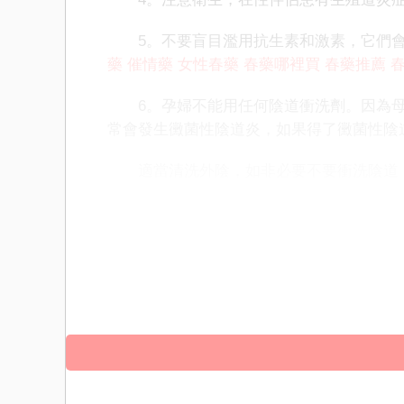
5。不要盲目濫用抗生素和激素，它們會
藥
催情藥
女性春藥
春藥哪裡買
春藥推薦
6。孕婦不能用任何陰道衝洗劑。因為母
常會發生黴菌性陰道炎，如果得了黴菌性陰
適當清洗外陰，如非必要不要衝洗陰道，
不讓外界的病原體進入陰道。