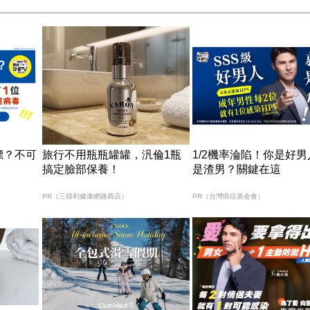
標？不可
旅行不用瓶瓶罐罐，汎倫1瓶
1/2機率淪陷！你是好
搞定臉部保養！
是渣男？關鍵在這
PR（三得利健康網路商店）
PR（台灣癌症基金會）