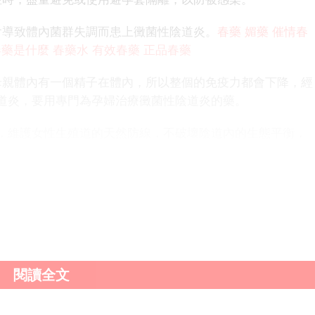
導致體內菌群失調而患上黴菌性陰道炎。
春藥
媚藥
催情春
春藥是什麼
春藥水
有效春藥
正品春藥
親體內有一個精子在體內，所以整個的免疫力都會下降，經
道炎，要用專門為孕婦治療黴菌性陰道炎的藥。
維護女性生殖道的天然防線，不破壞陰道內的生態平衡，
閱讀全文