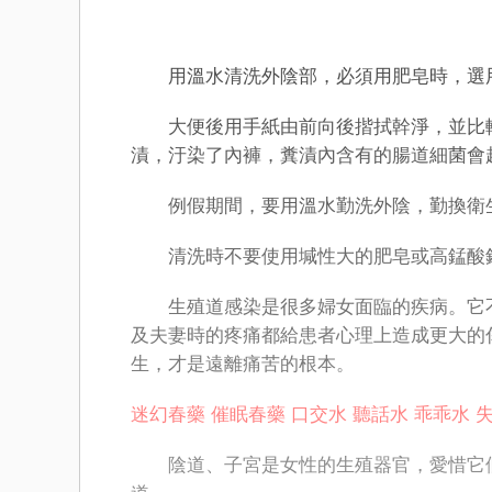
用溫水清洗外陰部，必須用肥皂時，選用
大便後用手紙由前向後揩拭幹淨，並比較
漬，汙染了內褲，糞漬內含有的腸道細菌會
例假期間，要用溫水勤洗外陰，勤換衛生
清洗時不要使用堿性大的肥皂或高錳酸鉀
生殖道感染是很多婦女面臨的疾病。它不
及夫妻時的疼痛都給患者心理上造成更大的
生，才是遠離痛苦的根本。
迷幻春藥
催眠春藥
口交水
聽話水
乖乖水
陰道、子宮是女性的生殖器官，愛惜它們