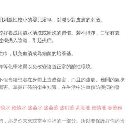
刺激性較小的嬰兒浴皂，以減少對皮膚的刺激。
好養成用溫水清洗或衝洗的習慣。若不揩淨，口留有糞
趁機拐入陰道，引起炎症。
巾，以免血漬成為細菌的培養基。
等化學物質以免改變陰道正常的酸性環境。
但會給患者在身體上造成傷害，而且的瘙癢、難聞的氣味
傷害。掌握正確的衛生知識，在生活中注重預防疾病的發
失憶水
催情水
迷姦水
迷姦藥
迷幻藥
高潮液
催情液
春藥粉
，那是你未來或當今幸福的一部分。所以要保護好你的陰