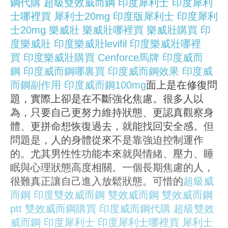
鋼代購
超級雙效威而鋼
印度犀利士
印度犀利
士哪裡買
犀利士20mg
印度版犀利士
印度犀利
士20mg
樂威壯
樂威壯哪裡買
樂威壯購買
印
度樂威壯
印度樂威壯levifil
印度樂威壯哪裡
買
印度樂威壯購買
Cenforce
馬牌
印度威而
鋼
印度威而鋼哪裏買
印度威而鋼效果
印度威
而鋼副作用
印度威而鋼100mg
面上是在修復問
題，實際上卻是在不斷強化焦慮。很多人以
為，只要自己更努力維持狀態、更認真觀察身
體、更拼命想恢復過去，就能找回安全感。但
問題是，人的身體從來不是靠強迫控制運作
的。尤其男性性功能本來就與情緒、壓力、睡
眠與心理狀態高度相關。一個長期焦慮的人，
很難真正讓自己進入放鬆狀態。可惜的
超級威
而鋼
印度雙效威而鋼
雙效威而鋼
雙效威而鋼
ptt
雙效威而鋼購買
印度威而鋼代購
超級雙效
威而鋼
印度犀利士
印度犀利士哪裡買
犀利士