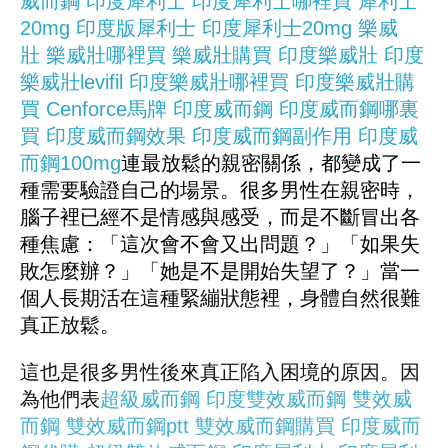
威而鋼
印度犀利士
印度犀利士哪裡買
犀利士
20mg
印度版犀利士
印度犀利士20mg
樂威
壯
樂威壯哪裡買
樂威壯購買
印度樂威壯
印度
樂威壯levifil
印度樂威壯哪裡買
印度樂威壯購
買
Cenforce
馬牌
印度威而鋼
印度威而鋼哪裏
買
印度威而鋼效果
印度威而鋼副作用
印度威
而鋼100mg
連最放鬆的親密關係，都變成了一
種需要驗證自己的場景。很多男性在親密時，
腦子裡已經不是情感與感受，而是不斷冒出各
種焦慮：「這次會不會又出問題？」「如果失
敗怎麼辦？」「她是不是開始失望了？」當一
個人長期活在這種緊繃狀態裡，身體自然很難
真正放鬆。
這也是很多男性後來真正陷入困境的原因。因
為他們表
超級威而鋼
印度雙效威而鋼
雙效威
而鋼
雙效威而鋼ptt
雙效威而鋼購買
印度威而