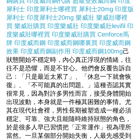
鋼購買
印度威而鋼代購
超級雙效威而鋼
印度
犀利士
印度犀利士哪裡買
犀利士20mg
印度版
犀利士
印度犀利士20mg
樂威壯
樂威壯哪裡
買
樂威壯購買
印度樂威壯
印度樂威壯levifil
印
度樂威壯哪裡買
印度樂威壯購買
Cenforce馬
牌
印度威而鋼
印度威而鋼哪裏買
印度威而鋼
效果
印度威而鋼副作用
印度威而鋼100mg
己
狀態開始不穩定時，內心真正浮現的情緒，往
往不是恐懼，而是不甘心。他們會反覆告訴自
己：「只是最近太累了」、「休息一下就會恢
復」、「不可能真的出問題。」這種否認其實
很常見，因為對許多男性而言，接受身體開始
出現波動，本身就是一件極其困難的事情。尤
其在現代社會裡，男性長期被塑造成一種必須
穩定、可靠、強大且能隨時維持狀態的角色，
於是很多人早已習慣把「正常運作」視為理所
當然。一旦某個部分開始失衡，人最先感受到