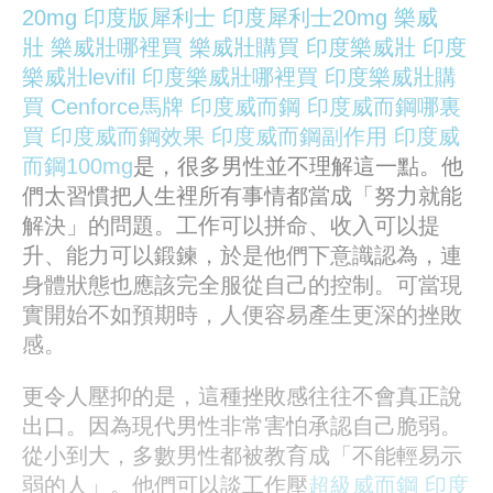
20mg
印度版犀利士
印度犀利士20mg
樂威
壯
樂威壯哪裡買
樂威壯購買
印度樂威壯
印度
樂威壯levifil
印度樂威壯哪裡買
印度樂威壯購
買
Cenforce
馬牌
印度威而鋼
印度威而鋼哪裏
買
印度威而鋼效果
印度威而鋼副作用
印度威
而鋼100mg
是，很多男性並不理解這一點。他
們太習慣把人生裡所有事情都當成「努力就能
解決」的問題。工作可以拼命、收入可以提
升、能力可以鍛鍊，於是他們下意識認為，連
身體狀態也應該完全服從自己的控制。可當現
實開始不如預期時，人便容易產生更深的挫敗
感。
更令人壓抑的是，這種挫敗感往往不會真正說
出口。因為現代男性非常害怕承認自己脆弱。
從小到大，多數男性都被教育成「不能輕易示
弱的人」。他們可以談工作壓
超級威而鋼
印度