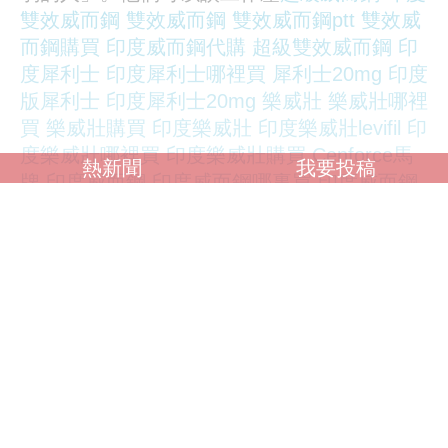
雙效威而鋼
雙效威而鋼
雙效威而鋼ptt
雙效威
而鋼購買
印度威而鋼代購
超級雙效威而鋼
印
度犀利士
印度犀利士哪裡買
犀利士20mg
印度
版犀利士
印度犀利士20mg
樂威壯
樂威壯哪裡
買
樂威壯購買
印度樂威壯
印度樂威壯levifil
印
度樂威壯哪裡買
印度樂威壯購買
Cenforce
馬
熱新聞
我要投稿
牌
印度威而鋼
印度威而鋼哪裏買
印度威而鋼
效果
印度威而鋼副作用
印度威而鋼100mg
力，可以談生活辛苦，卻很難真正談論內心的
不安全感。尤其當問題涉及男性性功能時，很
多人會本能地選擇沉默。因為在許多男性心
裡，這不只是身體問題，而是一種關於男性尊
嚴的事情。他們害怕被看不起，害怕失
超級威
而鋼
印度雙效威而鋼
雙效威而鋼
雙效威而鋼
ptt
雙效威而鋼購買
印度威而鋼代購
超級雙效
威而鋼
印度犀利士
印度犀利士哪裡買
犀利士