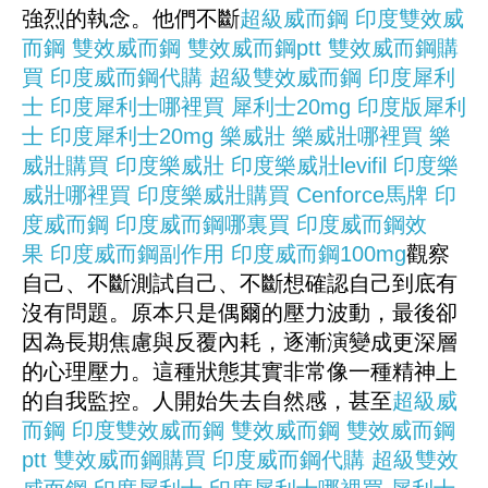
強烈的執念。他們不斷
超級威而鋼
印度雙效威
而鋼
雙效威而鋼
雙效威而鋼ptt
雙效威而鋼購
買
印度威而鋼代購
超級雙效威而鋼
印度犀利
士
印度犀利士哪裡買
犀利士20mg
印度版犀利
士
印度犀利士20mg
樂威壯
樂威壯哪裡買
樂
威壯購買
印度樂威壯
印度樂威壯levifil
印度樂
威壯哪裡買
印度樂威壯購買
Cenforce
馬牌
印
度威而鋼
印度威而鋼哪裏買
印度威而鋼效
果
印度威而鋼副作用
印度威而鋼100mg
觀察
自己、不斷測試自己、不斷想確認自己到底有
沒有問題。原本只是偶爾的壓力波動，最後卻
因為長期焦慮與反覆內耗，逐漸演變成更深層
的心理壓力。這種狀態其實非常像一種精神上
的自我監控。人開始失去自然感，甚至
超級威
而鋼
印度雙效威而鋼
雙效威而鋼
雙效威而鋼
ptt
雙效威而鋼購買
印度威而鋼代購
超級雙效