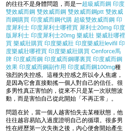
的往往不是身體問題，而是一
超級威而鋼
印度
雙效威而鋼
雙效威而鋼
雙效威而鋼ptt
雙效威
而鋼購買
印度威而鋼代購
超級雙效威而鋼
印
度犀利士
印度犀利士哪裡買
犀利士20mg
印度
版犀利士
印度犀利士20mg
樂威壯
樂威壯哪裡
買
樂威壯購買
印度樂威壯
印度樂威壯levifil
印
度樂威壯哪裡買
印度樂威壯購買
Cenforce馬
牌
印度威而鋼
印度威而鋼哪裏買
印度威而鋼
效果
印度威而鋼副作用
印度威而鋼100mg
種
強烈的失控感。這種失控感之所以令人焦慮，
是因為它會直接動搖一個人對自己的信任。很
多男性真正害怕的，從來不只是某一次狀態波
動，而是害怕自己從此開始「不再正常」。
問題在於，當一個人越害怕失去某種狀態，他
往往越容易陷入過度證明自己的循環。很多男
性在經歷第一次失衡之後，內心便會開始產生