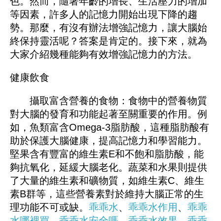
色。然而，隨著年齡的增長、生活壓力的增加
等因素，許多人的記憶力開始出現下降的趨
勢。那麼，有沒有辦法增強記憶力，讓大腦始
終保持靈活呢？答案是肯定的。接下來，就為
大家介紹幾種能夠有效增強記憶力的方法。
健康飲食
攝取富含營養的食物：食物中的營養物質
對大腦的發育和功能起著至關重要的作用。例
如，魚類富含Omega-3脂肪酸，這種脂肪酸有
助於保護大腦健康，提高記憶力和學習能力。
堅果含有豐富的維生素E和不飽和脂肪酸，能
夠抗氧化，延緩大腦老化。蔬菜和水果則提供
了大量的維生素和礦物質，如維生素C、維生
素B群等，這些營養素對於維持大腦正常的生
理功能不可或缺。
乖乖水
、
乖乖水作用
、
乖乖
水哪裡買
、
乖乖水安全嗎
、
乖乖水效果
、
乖乖