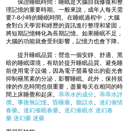
保證睡眠時間：睡眠是大腦自我修復和整
理記憶的重要時期。一般來說，成年人每天需
要7-8小時的睡眠時間。在睡眠過程中，大腦
會對白天學習和經歷的資訊進行整理和鞏固，
將短期記憶轉化為長期記憶。如果睡眠不足，
大腦的功能就會受到影響，記憶力也會下降。
提升睡眠品質：營造一個安靜、舒適、黑
暗的睡眠環境，有助於提升睡眠品質。避免睡
前使用電子設備，因為電子螢幕發出的藍光會
抑制褪黑素的分泌，影響睡眠。此外，保持規
律的作息時間也很重要，盡量每天在相同的時
間上床睡覺和起床。
乖乖水的成分
、
乖乖水評
價
、
事後無記憶
、
昏睡藥
、
聽話水
、
迷幻催情
春藥
、
迷幻催眠春藥
、
迷幻催眠水
迷幻春
藥
迷幻藥
迷藥