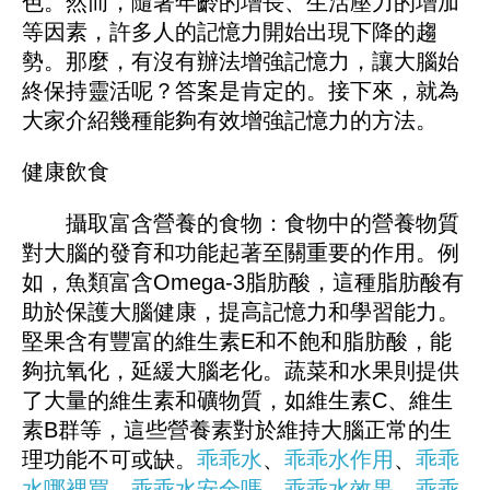
色。然而，隨著年齡的增長、生活壓力的增加
等因素，許多人的記憶力開始出現下降的趨
勢。那麼，有沒有辦法增強記憶力，讓大腦始
終保持靈活呢？答案是肯定的。接下來，就為
大家介紹幾種能夠有效增強記憶力的方法。
健康飲食
攝取富含營養的食物：食物中的營養物質
對大腦的發育和功能起著至關重要的作用。例
如，魚類富含Omega-3脂肪酸，這種脂肪酸有
助於保護大腦健康，提高記憶力和學習能力。
堅果含有豐富的維生素E和不飽和脂肪酸，能
夠抗氧化，延緩大腦老化。蔬菜和水果則提供
了大量的維生素和礦物質，如維生素C、維生
素B群等，這些營養素對於維持大腦正常的生
理功能不可或缺。
乖乖水
、
乖乖水作用
、
乖乖
水哪裡買
、
乖乖水安全嗎
、
乖乖水效果
、
乖乖