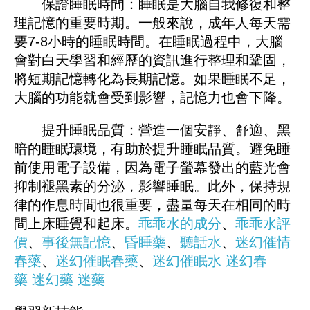
保證睡眠時間：睡眠是大腦自我修復和整
理記憶的重要時期。一般來說，成年人每天需
要7-8小時的睡眠時間。在睡眠過程中，大腦
會對白天學習和經歷的資訊進行整理和鞏固，
將短期記憶轉化為長期記憶。如果睡眠不足，
大腦的功能就會受到影響，記憶力也會下降。
提升睡眠品質：營造一個安靜、舒適、黑
暗的睡眠環境，有助於提升睡眠品質。避免睡
前使用電子設備，因為電子螢幕發出的藍光會
抑制褪黑素的分泌，影響睡眠。此外，保持規
律的作息時間也很重要，盡量每天在相同的時
間上床睡覺和起床。
乖乖水的成分
、
乖乖水評
價
、
事後無記憶
、
昏睡藥
、
聽話水
、
迷幻催情
春藥
、
迷幻催眠春藥
、
迷幻催眠水
迷幻春
藥
迷幻藥
迷藥