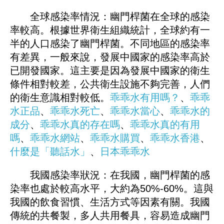
全球感染率情況：幽門桿菌在全球的感染
率較高。根據世界衛生組織統計，全球約有一
半的人口感染了幽門桿菌。不同地區的感染率
有差異，一般來說，發展中國家的感染率高於
已開發國家。這主要是因為發展中國家的衛生
條件相對較差，公共衛生設施不夠完善，人們
的衛生意識相對較低。
乖乖水有用嗎？
、
乖乖
水正品
、
乖乖水死亡
、
乖乖水
當心
、
乖乖水的
成分
、
乖乖水真的存在嗎
、
乖乖水真的有用
嗎
、
乖乖水網站
、
乖乖水購買
、
乖乖水香港
、
什麼是「聽話水」
、
日本乖乖水
我國感染率狀況：在我國，幽門桿菌的感
染率也處於較高水平，大約為50%-60%。這與
我國的飲食習慣、生活方式等因素有關。我國
傳統的共餐製，多人共用餐具，容易造成幽門