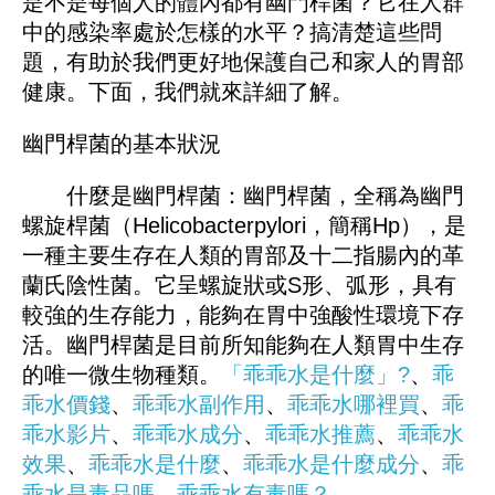
是不是每個人的體內都有幽門桿菌？它在人群
中的感染率處於怎樣的水平？搞清楚這些問
題，有助於我們更好地保護自己和家人的胃部
健康。下面，我們就來詳細了解。
幽門桿菌的基本狀況
什麼是幽門桿菌：幽門桿菌，全稱為幽門
螺旋桿菌（Helicobacterpylori，簡稱Hp），是
一種主要生存在人類的胃部及十二指腸內的革
蘭氏陰性菌。它呈螺旋狀或S形、弧形，具有
較強的生存能力，能夠在胃中強酸性環境下存
活。幽門桿菌是目前所知能夠在人類胃中生存
的唯一微生物種類。
「乖乖水是什麼」?
、
乖
乖水價錢
、
乖乖水副作用
、
乖乖水哪裡買
、
乖
乖水影片
、
乖乖水成分
、
乖乖水推薦
、
乖乖水
效果
、
乖乖水是什麼
、
乖乖水是什麼成分
、
乖
乖水是毒品嗎
、
乖乖水有毒嗎？