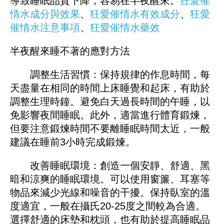
導致睡眠品質下降，容易在半夜醒來。
狂愛催
情水成分與效果
、
狂愛催情水有效成分
、
狂愛
催情水注意事項
、
狂愛催情水藥效
半夜醒來睡不著的應對方法
調整生活習慣：保持規律的作息時間，每
天盡量在相同的時間上床睡覺和起床，有助於
調整生理時鐘。避免白天過長時間的午睡，以
免影響夜間睡眠。此外，適當進行體育鍛煉，
但要注意鍛煉時間不要離睡眠時間太近，一般
建議在睡前3小時完成鍛煉。
改善睡眠環境：創造一個安靜、舒適、黑
暗和涼爽的睡眠環境。可以使用窗簾、耳塞等
物品來減少光線和噪音的干擾。保持臥室的溫
度適宜，一般在攝氏20-25度之間較為合適。
選擇舒適的床墊和枕頭，也有助於提高睡眠品