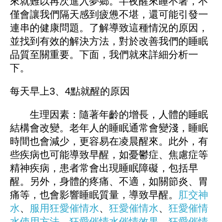
來就難以再次進入夢鄉。半夜醒來睡不著，不
僅會讓我們隔天感到疲憊不堪，還可能引發一
連串的健康問題。了解導致這種情況的原因，
並找到有效的解決方法，對於改善我們的睡眠
品質至關重要。下面，我們就來詳細分析一
下。
每天早上3、4點就醒的原因
生理因素：隨著年齡的增長，人體的睡眠
結構會改變。老年人的睡眠通常會變淺，睡眠
時間也會減少，更容易在凌晨醒來。此外，有
些疾病也可能導致早醒，如憂鬱症、焦慮症等
精神疾病，患者常會出現睡眠障礙，包括早
醒。另外，身體的疼痛、不適，如關節炎、胃
痛等，也會影響睡眠質量，導致早醒。
肛交神
水
、
服用狂愛催情水
、
狂愛催情水
、
狂愛催情
水使用方法
、
狂愛催情水催情效果
、
狂愛催情