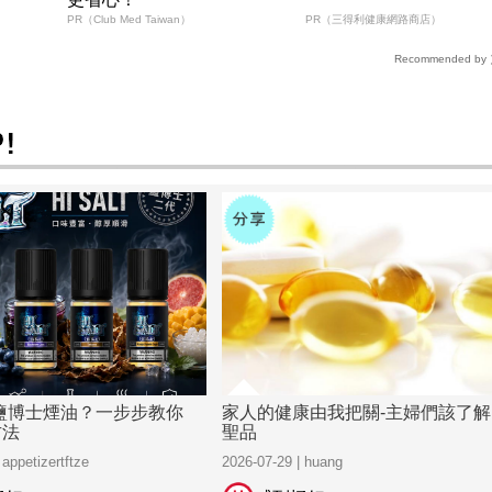
PR（Club Med Taiwan）
PR（三得利健康網路商店）
Recommended by
鹽博士煙油？一步步教你
家人的健康由我把關-主婦們該了解
方法
聖品
 appetizertftze
2026-07-29 | huang