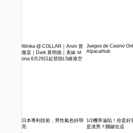
Juegos de Casino Onl
Winka @ COLLAR｜Arvin 曾
AlpacaHub
傲棐｜Dark 黃明德｜表妹 Ｍ
ona 8月29日起登陸L5維港空
中花園 | wwwtc mall 首度呈獻
「Music Wave By The Harbo
日本專利技術，男性氣色好明
1/2機率淪陷！你是好
亮
是渣男？關鍵在這