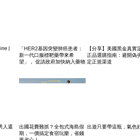
ine |
「HER2基因突變肺癌患者：
【分享】美國黑金真實
新一代口服標靶藥帶來希
正品選購指南：避開偽
望」， 促請政府加快納入藥物
定正規渠道
名冊，助患者及早受惠
男人還
出國花費難抓？全包式海島假
出遊只要帶這瓶，氣色
期，一價搞定食宿玩樂，省錢
更省心！