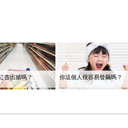
紅杏出牆嗎？
你這個人很容易發飆嗎？