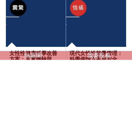
女性性健康科學改善
現代女性性能量管理：
熱新聞
我要投稿
方案：真實體驗與臨
科學催情方案與安全使
床支持解析｜一...
用指南｜專...
感到極好
感到憤怒