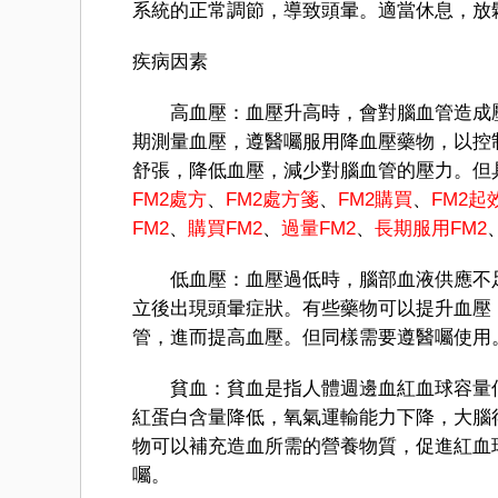
系統的正常調節，導致頭暈。適當休息，放
疾病因素
高血壓：血壓升高時，會對腦血管造成壓
期測量血壓，遵醫囑服用降血壓藥物，以控
舒張，降低血壓，減少對腦血管的壓力。但
FM2處方
、
FM2處方箋
、
FM2購買
、
FM2起
FM2
、
購買FM2
、
過量FM2
、
長期服用FM2
低血壓：血壓過低時，腦部血液供應不足
立後出現頭暈症狀。有些藥物可以提升血壓
管，進而提高血壓。但同樣需要遵醫囑使用
貧血：貧血是指人體​​週邊血紅血球容量
紅蛋白含量降低，氧氣運輸能力下降，大腦
物可以補充造血所需的營養物質，促進紅血
囑。