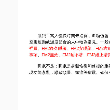
飢餓：當人體長時間未進食，血糖值會下
空腹運動或過度節食的人中較為常見。一般
裡買
、
FM
2多久睡著
、
FM2安眠藥
、
FM2官
事項
、
FM2無效
、
FM2睡不著
、
FM
2綫上購
睡眠不足：睡眠是身體恢復和修復的重要
現功能紊亂，導致頭暈、頭痛等症狀。確保