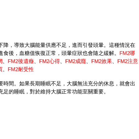
降，導致大腦能量供應不足，進而引發頭暈。這種情況在
進食後，血糖值恢復正常，頭暈症狀也會隨之緩解。
FM2哪
網
、
FM
2後遺癥
、
FM2心得
、
FM2成癮
、
FM2效果
、
FM2注意
買
、
FM2耐受性
時間。如果長期睡眠不足，大腦無法充分的休息，就會出
充足的睡眠，對於維持大腦正常功能至關重要。