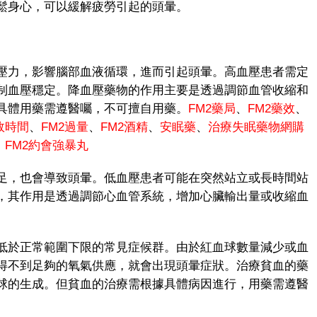
鬆身心，可以緩解疲勞引起的頭暈。
力，影響腦部血液循環，進而引起頭暈。高血壓患者需定
制血壓穩定。降血壓藥物的作用主要是透過調節血管收縮和
具體用藥需遵醫囑，不可擅自用藥。
FM2藥局
、
FM2藥效
、
效時間
、
FM2過量
、
FM2酒精
、
安眠藥
、
治療失眠藥物
網購
、
FM
2
約會強暴丸
，也會導致頭暈。低血壓患者可能在突然站立或長時間站
，其作用是透過調節心血管系統，增加心臟輸出量或收縮血
。
低於正常範圍下限的常見症候群。由於紅血球數量減少或血
得不到足夠的氧氣供應，就會出現頭暈症狀。治療貧血的藥
球的生成。但貧血的治療需根據具體病因進行，用藥需遵醫