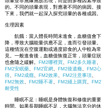
頭暈並非無緣無故出現，而是由多種因素導致
的。不同的頭暈表現，對應著不同的病因。接
下來，我們就一起深入探究頭暈的各種成因。
生理因素
飢餓：當人體長時間未進食，血糖值會下
降，導致大腦能量供應不足，進而引發頭暈。
這種情況在空腹運動或過度節食的人中較為常
見。一般進食後，血糖值恢復正常，頭暈症狀
也會隨之緩解。
FM2哪裡買
、
FM
2多久睡著
、
FM2安眠藥
、
FM2官網
、
FM
2後遺癥
、
FM2心
得
、
FM2成癮
、
FM2效果
、
FM2注意事項
、
FM2無效
、
FM2睡不著
、
FM
2綫上購買
、
FM2
耐受性
睡眠不足：睡眠是身體恢復和修復的重要
時間。如果長期睡眠不足，大腦無法充分的休