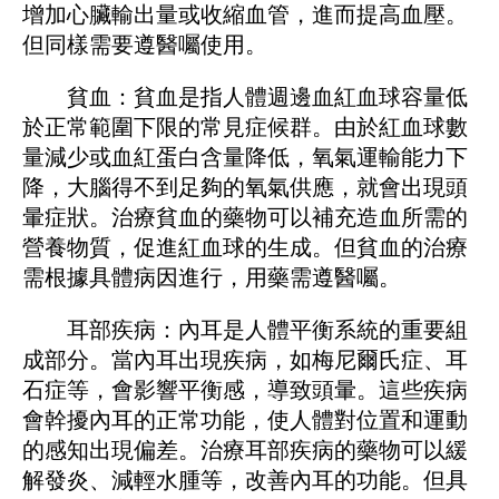
增加心臟輸出量或收縮血管，進而提高血壓。
但同樣需要遵醫囑使用。
貧血：貧血是指人體​​週邊血紅血球容量低
於正常範圍下限的常見症候群。由於紅血球數
量減少或血紅蛋白含量降低，氧氣運輸能力下
降，大腦得不到足夠的氧氣供應，就會出現頭
暈症狀。治療貧血的藥物可以補充造血所需的
營養物質，促進紅血球的生成。但貧血的治療
需根據具體病因進行，用藥需遵醫囑。
耳部疾病：內耳是人體平衡系統的重要組
成部分。當內耳出現疾病，如梅尼爾氏症、耳
石症等，會影響平衡感，導致頭暈。這些疾病
會幹擾內耳的正常功能，使人體對位置和運動
的感知出現偏差。治療耳部疾病的藥物可以緩
解發炎、減輕水腫等，改善內耳的功能。但具