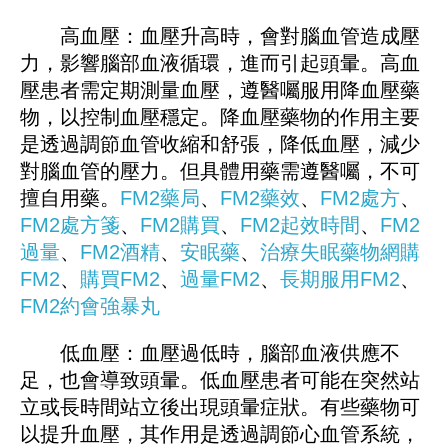
高血壓：血壓升高時，會對腦血管造成壓
力，影響腦部血液循環，進而引起頭暈。高血
壓患者需定期測量血壓，遵醫囑服用降血壓藥
物，以控制血壓穩定。降血壓藥物的作用主要
是透過調節血管收縮和舒張，降低血壓，減少
對腦血管的壓力。但具體用藥需遵醫囑，不可
擅自用藥。
FM2藥局
、
FM2藥效
、
FM2處方
、
FM2處方箋
、
FM2購買
、
FM2起效時間
、
FM2
過量
、
FM2酒精
、
安眠藥
、
治療失眠藥物
網購
FM2
、
購買FM2
、
過量FM2
、
長期服用FM2
、
FM
2
約會強暴丸
低血壓：血壓過低時，腦部血液供應不
足，也會導致頭暈。低血壓患者可能在突然站
立或長時間站立後出現頭暈症狀。有些藥物可
以提升血壓，其作用是透過調節心血管系統，