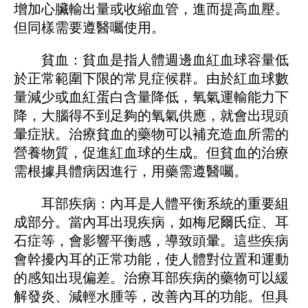
增加心臟輸出量或收縮血管，進而提高血壓。
但同樣需要遵醫囑使用。
貧血：貧血是指人體​​週邊血紅血球容量低
於正常範圍下限的常見症候群。由於紅血球數
量減少或血紅蛋白含量降低，氧氣運輸能力下
降，大腦得不到足夠的氧氣供應，就會出現頭
暈症狀。治療貧血的藥物可以補充造血所需的
營養物質，促進紅血球的生成。但貧血的治療
需根據具體病因進行，用藥需遵醫囑。
耳部疾病：內耳是人體平衡系統的重要組
成部分。當內耳出現疾病，如梅尼爾氏症、耳
石症等，會影響平衡感，導致頭暈。這些疾病
會幹擾內耳的正常功能，使人體對位置和運動
的感知出現偏差。治療耳部疾病的藥物可以緩
解發炎、減輕水腫等，改善內耳的功能。但具