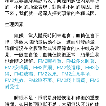
頭暈並非無緣無故出現，而是由多種因素導致
的。不同的頭暈表現，對應著不同的病因。接
下來，我們就一起深入探究頭暈的各種成因。
生理因素
飢餓：當人體長時間未進食，血糖值會下
降，導致大腦能量供應不足，進而引發頭暈。
這種情況在空腹運動或過度節食的人中較為常
見。一般進食後，血糖值恢復正常，頭暈症狀
也會隨之緩解。
FM2哪裡買
、
FM
2多久睡著
、
FM2安眠藥
、
FM2官網
、
FM
2後遺癥
、
FM2心
得
、
FM2成癮
、
FM2效果
、
FM2注意事項
、
FM2無效
、
FM2睡不著
、
FM
2綫上購買
、
FM2
耐受性
睡眠不足：睡眠是身體恢復和修復的重要
時間。如果長期睡眠不足，大腦無法充分的休