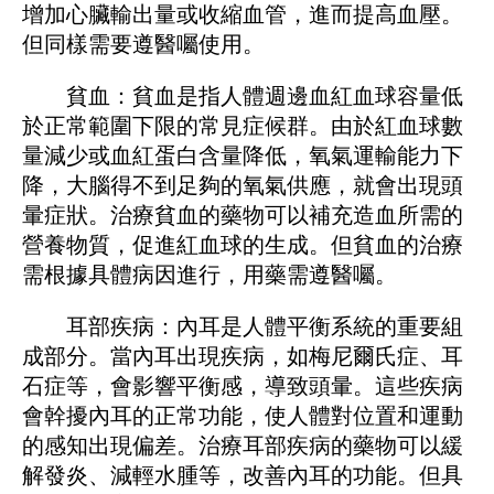
增加心臟輸出量或收縮血管，進而提高血壓。
但同樣需要遵醫囑使用。
貧血：貧血是指人體​​週邊血紅血球容量低
於正常範圍下限的常見症候群。由於紅血球數
量減少或血紅蛋白含量降低，氧氣運輸能力下
降，大腦得不到足夠的氧氣供應，就會出現頭
暈症狀。治療貧血的藥物可以補充造血所需的
營養物質，促進紅血球的生成。但貧血的治療
需根據具體病因進行，用藥需遵醫囑。
耳部疾病：內耳是人體平衡系統的重要組
成部分。當內耳出現疾病，如梅尼爾氏症、耳
石症等，會影響平衡感，導致頭暈。這些疾病
會幹擾內耳的正常功能，使人體對位置和運動
的感知出現偏差。治療耳部疾病的藥物可以緩
解發炎、減輕水腫等，改善內耳的功能。但具