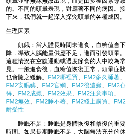
頭暈並非無緣無故出現，而是由多種因素導致
的。不同的頭暈表現，對應著不同的病因。接
下來，我們就一起深入探究頭暈的各種成因。
生理因素
飢餓：當人體長時間未進食，血糖值會下
降，導致大腦能量供應不足，進而引發頭暈。
這種情況在空腹運動或過度節食的人中較為常
見。一般進食後，血糖值恢復正常，頭暈症狀
也會隨之緩解。
FM2哪裡買
、
FM
2多久睡著
、
FM2安眠藥
、
FM2官網
、
FM
2後遺癥
、
FM2心
得
、
FM2成癮
、
FM2效果
、
FM2注意事項
、
FM2無效
、
FM2睡不著
、
FM
2綫上購買
、
FM2
耐受性
睡眠不足：睡眠是身體恢復和修復的重要
時間。如果長期睡眠不足，大腦無法充分的休