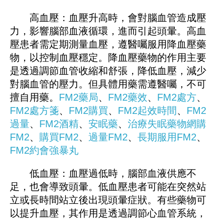
高血壓：血壓升高時，會對腦血管造成壓
力，影響腦部血液循環，進而引起頭暈。高血
壓患者需定期測量血壓，遵醫囑服用降血壓藥
物，以控制血壓穩定。降血壓藥物的作用主要
是透過調節血管收縮和舒張，降低血壓，減少
對腦血管的壓力。但具體用藥需遵醫囑，不可
擅自用藥。
FM2藥局
、
FM2藥效
、
FM2處方
、
FM2處方箋
、
FM2購買
、
FM2起效時間
、
FM2
過量
、
FM2酒精
、
安眠藥
、
治療失眠藥物
網購
FM2
、
購買FM2
、
過量FM2
、
長期服用FM2
、
FM
2
約會強暴丸
低血壓：血壓過低時，腦部血液供應不
足，也會導致頭暈。低血壓患者可能在突然站
立或長時間站立後出現頭暈症狀。有些藥物可
以提升血壓，其作用是透過調節心血管系統，