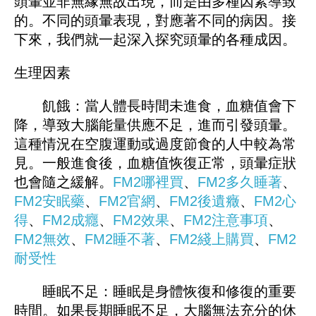
頭暈並非無緣無故出現，而是由多種因素導致
的。不同的頭暈表現，對應著不同的病因。接
下來，我們就一起深入探究頭暈的各種成因。
生理因素
飢餓：當人體長時間未進食，血糖值會下
降，導致大腦能量供應不足，進而引發頭暈。
這種情況在空腹運動或過度節食的人中較為常
見。一般進食後，血糖值恢復正常，頭暈症狀
也會隨之緩解。
FM2哪裡買
、
FM
2多久睡著
、
FM2安眠藥
、
FM2官網
、
FM
2後遺癥
、
FM2心
得
、
FM2成癮
、
FM2效果
、
FM2注意事項
、
FM2無效
、
FM2睡不著
、
FM
2綫上購買
、
FM2
耐受性
睡眠不足：睡眠是身體恢復和修復的重要
時間。如果長期睡眠不足，大腦無法充分的休