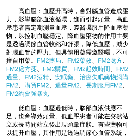
高血壓：血壓升高時，會對腦血管造成壓
力，影響腦部血液循環，進而引起頭暈。高血
壓患者需定期測量血壓，遵醫囑服用降血壓藥
物，以控制血壓穩定。降血壓藥物的作用主要
是透過調節血管收縮和舒張，降低血壓，減少
對腦血管的壓力。但具體用藥需遵醫囑，不可
擅自用藥。
FM2藥局
、
FM2藥效
、
FM2處方
、
FM2處方箋
、
FM2購買
、
FM2起效時間
、
FM2
過量
、
FM2酒精
、
安眠藥
、
治療失眠藥物
網購
FM2
、
購買FM2
、
過量FM2
、
長期服用FM2
、
FM
2
約會強暴丸
低血壓：血壓過低時，腦部血液供應不
足，也會導致頭暈。低血壓患者可能在突然站
立或長時間站立後出現頭暈症狀。有些藥物可
以提升血壓，其作用是透過調節心血管系統，