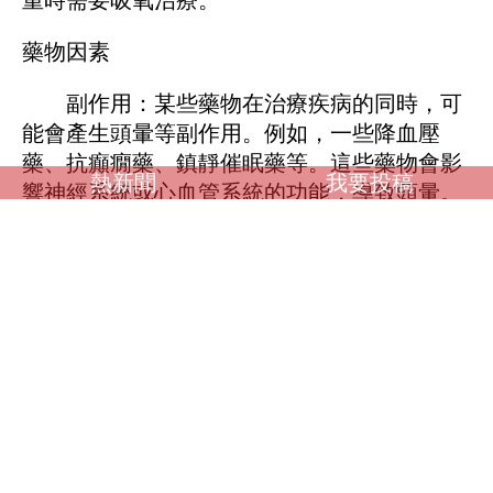
藥物因素
副作用：某些藥物在治療疾病的同時，可
能會產生頭暈等副作用。例如，一些降血壓
藥、抗癲癇藥、鎮靜催眠藥等。這些藥物會影
熱新聞
我要投稿
響神經系統或心血管系統的功能，導致頭暈。
若在服藥過程中出現頭暈症狀，應及時告知醫
師，醫師會根據具體情況調整用藥方案。
頭暈的原因是多方面的，包括生理因素如
飢餓、睡眠不足和過度疲勞；疾病因素如高血
壓、低血壓、貧血和耳部疾病；環境因素如高
溫和缺氧；以及藥物因素等。了解這些原因，
有助於我們更好地預防和應對頭暈症狀。當出
現頭暈症狀時，應及時就醫，明確病因，並採
取相應的治療措施。