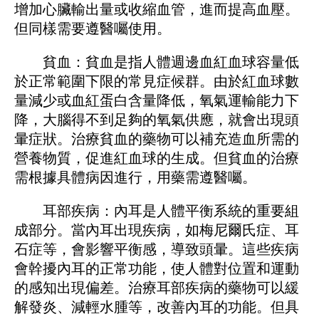
增加心臟輸出量或收縮血管，進而提高血壓。
但同樣需要遵醫囑使用。
貧血：貧血是指人體​​週邊血紅血球容量低
於正常範圍下限的常見症候群。由於紅血球數
量減少或血紅蛋白含量降低，氧氣運輸能力下
降，大腦得不到足夠的氧氣供應，就會出現頭
暈症狀。治療貧血的藥物可以補充造血所需的
營養物質，促進紅血球的生成。但貧血的治療
需根據具體病因進行，用藥需遵醫囑。
耳部疾病：內耳是人體平衡系統的重要組
成部分。當內耳出現疾病，如梅尼爾氏症、耳
石症等，會影響平衡感，導致頭暈。這些疾病
會幹擾內耳的正常功能，使人體對位置和運動
的感知出現偏差。治療耳部疾病的藥物可以緩
解發炎、減輕水腫等，改善內耳的功能。但具