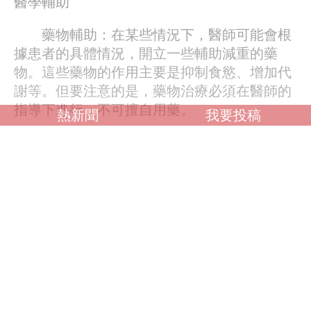
醫學輔助
藥物輔助：在某些情況下，醫師可能會根
據患者的具體情況，開立一些輔助減重的藥
物。這些藥物的作用主要是抑制食慾、增加代
謝等。但要注意的是，藥物治療必須在醫師的
指導下進行，不可擅自用藥。
熱新聞
我要投稿
手術治療：對於嚴重肥胖且經過多種方法
治療效果不佳的患者，手術治療可能是一種選
擇。常見的手術方法有胃繞道手術、腹腔鏡胃
袖狀切除術等。手術治療有一定的風險，需要
病人與醫師充分溝通，權衡利弊後再做出決
定。
減掉大肚子需要綜合運用飲食調整、運動
運動、改善生活習慣等方法，必要時可以在醫
師的指導下進行醫學輔助。透過合理的飲食控