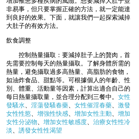
增加罹患多種疾病的風險。想要減掉大肚子並
非易事，但只要掌握正確的方法，就一定能達
到良好的效果。下面，就讓我們一起探索減掉
大肚子的有效方法。
飲食調整
控制熱量攝取：要減掉肚子上的贅肉，首
先需要控制每天的熱量攝取。了解身體所需的
熱量，避免攝取過多高熱量、高脂肪的食物，
如油炸食品、甜點等。可根據個人的年齡、性
別、體重、活動量等因素，計算出適合自己的
每日熱量攝取量，並合理分配到三餐中。
女性
發騷水
、
淫蕩發騷春藥
、
女性催淫春藥
、
激發
女性性慾
、
增強性快感
、
增加女性主動
、
增加
女性分泌物
、
增加女性敏感度
、
治療女性性冷
淡
、
誘發女性性渴望