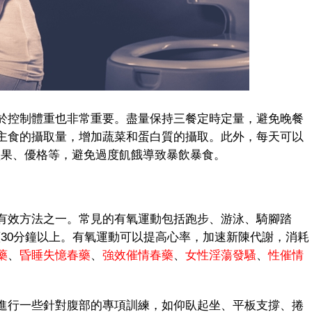
控制體重也非常重要。盡量保持三餐定時定量，避免晚餐
主食的攝取量，增加蔬菜和蛋白質的攝取。此外，每天可以
堅果、優格等，避免過度飢餓導致暴飲暴食。
效方法之一。常見的有氧運動包括跑步、游泳、騎腳踏
續30分鐘以上。有氧運動可以提高心率，加速新陳代謝，消耗
藥
、
昏睡失憶春藥
、
強效催情春藥
、
女性淫蕩發騷
、
性催情
行一些針對腹部的專項訓練，如仰臥起坐、平板支撐、捲