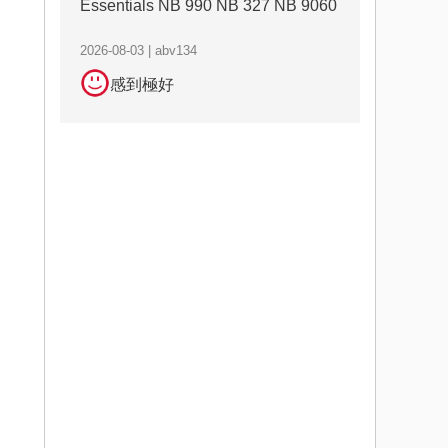
Essentials NB 990 NB 327 NB 9060
2026-08-03 | abv134
感到極好