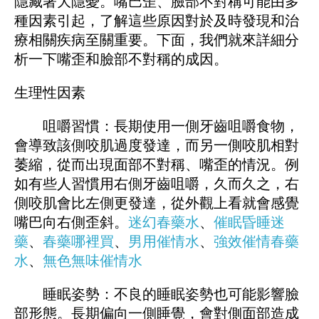
隱藏著大隱憂。嘴巴歪、臉部不對稱可能由多
種因素引起，了解這些原因對於及時發現和治
療相關疾病至關重要。下面，我們就來詳細分
析一下嘴歪和臉部不對稱的成因。
生理性因素
咀嚼習慣：長期使用一側牙齒咀嚼食物，
會導致該側咬肌過度發達，而另一側咬肌相對
萎縮，從而出現面部不對稱、嘴歪的情況。例
如有些人習慣用右側牙齒咀嚼，久而久之，右
側咬肌會比左側更發達，從外觀上看就會感覺
嘴巴向右側歪斜。
迷幻春藥水
、
催眠昏睡迷
藥
、
春藥哪裡買
、
男用催情水
、
強效催情春藥
水
、
無色無味催情水
睡眠姿勢：不良的睡眠姿勢也可能影響臉
部形態。長期偏向一側睡覺，會對側面部造成