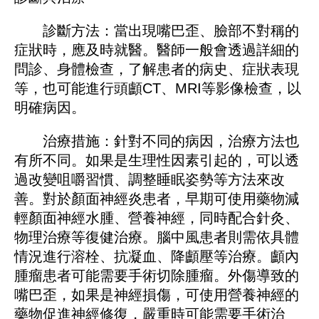
診斷方法：當出現嘴巴歪、臉部不對稱的
症狀時，應及時就醫。醫師一般會透過詳細的
問診、身體檢查，了解患者的病史、症狀表現
等，也可能進行頭顱CT、MRI等影像檢查，以
明確病因。
治療措施：針對不同的病因，治療方法也
有所不同。如果是生理性因素引起的，可以透
過改變咀嚼習慣、調整睡眠姿勢等方法來改
善。對於顏面神經炎患者，早期可使用藥物減
輕顏面神經水腫、營養神經，同時配合針灸、
物理治療等復健治療。腦中風患者則需依具體
情況進行溶栓、抗凝血、降顱壓等治療。顱內
腫瘤患者可能需要手術切除腫瘤。外傷導致的
嘴巴歪，如果是神經損傷，可使用營養神經的
藥物促進神經修復，嚴重時可能需要手術治