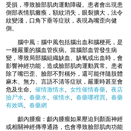
受損，導致臉部肌肉運動障礙。患者會出現患
側部表情肌癱瘓，額紋消失，眼裂擴大，法令
紋變淺，口角下垂等症狀，表現為嘴歪向健
側。
腦中風：腦中風包括腦出血和腦梗死，是
一種嚴重的腦血管疾病。當腦部血管發生病
變，導致局部腦組織缺血、缺氧或出血時，會
影響神經功能，造成臉部肌肉運動異常。患者
除了嘴巴歪、臉部不對稱外，還可能伴隨肢體
麻木、無力、言語不清等症狀，嚴重時甚至會
危及生命。
催情激情水
、
女性催情春藥
、
夜店
撿尸水
、
春藥水
、
催情水
、
春藥哪裡買
、
春藥
有效嗎
、
春藥網
顱內腫瘤：顱內腫瘤如果壓迫到顏面神經
或相關神經傳導通路，也會導致臉部肌肉功能