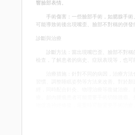
響臉部表情。
手術傷害：一些臉部手術，如腮腺手術、
可能導致術後出現嘴歪、臉部不對稱的併發
診斷與治療
診斷方法：當出現嘴巴歪、臉部不對稱的
檢查，了解患者的病史、症狀表現等，也可能
治療措施：針對不同的病因，治療方法也
習慣、調整睡眠姿勢等方法來改善。對於顏
經，同時配合針灸、物理治療等復健治療。
療。顱內腫瘤患者可能需要手術切除腫瘤。
物促進神經修復，嚴重時可能需要手術治療
藥。
嘴巴歪和臉部不對稱可能由生理性、病理
慣改善，病理性和外傷因素則需及時就醫，