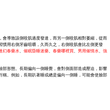
會導致該側咬肌過度發達，而另一側咬肌相對萎縮，從而
習慣用右側牙齒咀嚼，久而久之，右側咬肌會比左側更發
迷幻春藥水
、
催眠昏睡迷藥
、
春藥哪裡買
、
男用催情水
、
強
部形態。長期偏向一側睡覺，會對側面部造成壓迫，影響
對稱。例如，長期趴著睡或總是偏向一側睡，可能會使臉部