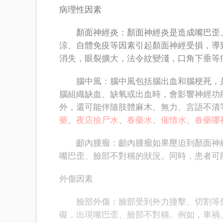
病理性因素
顏面神經炎：顏面神經炎是造成嘴巴歪、
涼、自體免疫等因素引起顏面神經受損，導
消失，眼裂擴大，法令紋變淺，口角下垂等
腦中風：腦中風包括腦出血和腦梗死，是
腦組織缺血、缺氧或出血時，會影響神經功
外，還可能伴隨肢體麻木、無力、言語不清
藥
、
夜店撿尸水
、
春藥水
、
催情水
、
春藥哪
顱內腫瘤：顱內腫瘤如果壓迫到顏面神經
嘴巴歪、臉部不對稱的狀況。同時，患者可
外傷因素
臉部外傷：臉部受到外力撞擊、切割等外
礙，出現嘴巴歪、臉部不對稱。例如，車禍