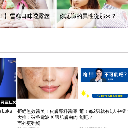
！】雪糕口味透露您
你認識的異性從那來？
n Luka
拒絕無效醫美！皮膚專科醫師
驚！每2男就有1人中標
大推：矽谷電波 X 讓肌膚由內
能吧？
而外更強韌