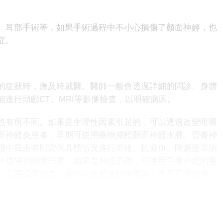
耳部手術等，如果手術過程中不小心損傷了顏面神經，也
症。
症狀時，應及時就醫。醫師一般會透過詳細的問診、身體
進行頭顱CT、MRI等影像檢查，以明確病因。
有所不同。如果是生理性因素引起的，可以透過改變咀嚼
面神經炎患者，早期可使用藥物減輕顏面神經水腫、營養神
腦中風患者則需依具體情況進行溶栓、抗凝血、降顱壓等治
外傷導致的嘴巴歪，如果是神經損傷，可使用營養神經的藥
。需要提醒的是，藥物治療應遵醫囑用藥，且不可擅自用
性、外傷等多種因素引起。生理性因素可透過改變生活習
明確病因並進行針對性治療。了解這些原因有助於我們更好