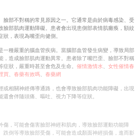
臉部不對稱的常見原因之一。它通常是由於病毒感染、受
致臉部肌肉運動障礙。患者會出現患側部表情肌癱瘓，額紋
症狀，表現為嘴歪向健側。
一種嚴重的腦血管疾病。當腦部血管發生病變，導致局部
能，造成臉部肌肉運動異常。患者除了嘴巴歪、臉部不對稱
等症狀，嚴重時甚至會危及生命。
催情激情水
、
女性催情春
裡買
、
春藥有效嗎
、
春藥網
或相關神經傳導通路，也會導致臉部肌肉功能障礙，出現
能還會伴隨頭痛、嘔吐、視力下降等症狀。
傷，可能會傷害臉部神經和肌肉，導致臉部運動功能障
、跌倒等導致臉部受傷，可能會造成顏面神經損傷，進而影