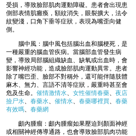
受損，導致臉部肌肉運動障礙。患者會出現患
側部表情肌癱瘓，額紋消失，眼裂擴大，法令
紋變淺，口角下垂等症狀，表現為嘴歪向健
側。
腦中風：腦中風包括腦出血和腦梗死，是
一種嚴重的腦血管疾病。當腦部血管發生病
變，導致局部腦組織缺血、缺氧或出血時，會
影響神經功能，造成臉部肌肉運動異常。患者
除了嘴巴歪、臉部不對稱外，還可能伴隨肢體
麻木、無力、言語不清等症狀，嚴重時甚至會
危及生命。
催情激情水
、
女性催情春藥
、
夜店
撿尸水
、
春藥水
、
催情水
、
春藥哪裡買
、
春藥
有效嗎
、
春藥網
顱內腫瘤：顱內腫瘤如果壓迫到顏面神經
或相關神經傳導通路，也會導致臉部肌肉功能