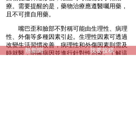
療。需要提醒的是，藥物治療應遵醫囑用藥，
且不可擅自用藥。
嘴巴歪和臉部不對稱可能由生理性、病理
性、外傷等多種因素引起。生理性因素可透過
改變生活習慣改善，病理性和外傷因素則需及
熱新聞
我要投稿
時就醫，明確病因並進行針對性治療。了解這
些原因有助於我們更好地預防和應對嘴歪、臉
部不對稱的問題。
調查：你喜歡什麼類型？
OL誘惑
學生制服
人妻NTR
素人女大生
歐美系列