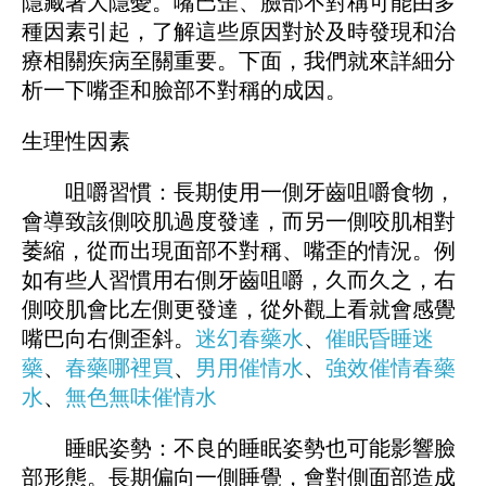
隱藏著大隱憂。嘴巴歪、臉部不對稱可能由多
種因素引起，了解這些原因對於及時發現和治
療相關疾病至關重要。下面，我們就來詳細分
析一下嘴歪和臉部不對稱的成因。
生理性因素
咀嚼習慣：長期使用一側牙齒咀嚼食物，
會導致該側咬肌過度發達，而另一側咬肌相對
萎縮，從而出現面部不對稱、嘴歪的情況。例
如有些人習慣用右側牙齒咀嚼，久而久之，右
側咬肌會比左側更發達，從外觀上看就會感覺
嘴巴向右側歪斜。
迷幻春藥水
、
催眠昏睡迷
藥
、
春藥哪裡買
、
男用催情水
、
強效催情春藥
水
、
無色無味催情水
睡眠姿勢：不良的睡眠姿勢也可能影響臉
部形態。長期偏向一側睡覺，會對側面部造成