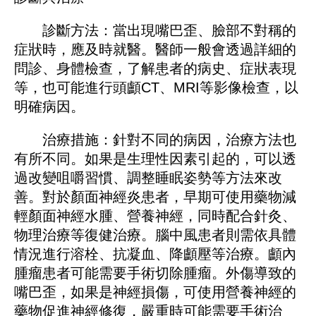
診斷方法：當出現嘴巴歪、臉部不對稱的
症狀時，應及時就醫。醫師一般會透過詳細的
問診、身體檢查，了解患者的病史、症狀表現
等，也可能進行頭顱CT、MRI等影像檢查，以
明確病因。
治療措施：針對不同的病因，治療方法也
有所不同。如果是生理性因素引起的，可以透
過改變咀嚼習慣、調整睡眠姿勢等方法來改
善。對於顏面神經炎患者，早期可使用藥物減
輕顏面神經水腫、營養神經，同時配合針灸、
物理治療等復健治療。腦中風患者則需依具體
情況進行溶栓、抗凝血、降顱壓等治療。顱內
腫瘤患者可能需要手術切除腫瘤。外傷導致的
嘴巴歪，如果是神經損傷，可使用營養神經的
藥物促進神經修復，嚴重時可能需要手術治