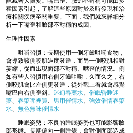
隱藏著大隱憂。嘴巴歪、臉部不對稱可能由多
種因素引起，了解這些原因對於及時發現和治
療相關疾病至關重要。下面，我們就來詳細分
析一下嘴歪和臉部不對稱的成因。
生理性因素
咀嚼習慣：長期使用一側牙齒咀嚼食物，
會導致該側咬肌過度發達，而另一側咬肌相對
萎縮，從而出現面部不對稱、嘴歪的情況。例
如有些人習慣用右側牙齒咀嚼，久而久之，右
側咬肌會比左側更發達，從外觀上看就會感覺
嘴巴向右側歪斜。
迷幻春藥水
、
催眠昏睡迷
藥
、
春藥哪裡買
、
男用催情水
、
強效催情春藥
水
、
無色無味催情水
睡眠姿勢：不良的睡眠姿勢也可能影響臉
部形態。長期偏向一側睡覺，會對側面部造成