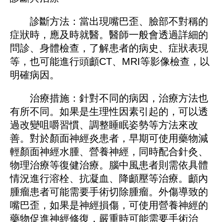
診斷方法：當出現嘴巴歪、臉部不對稱的
症狀時，應及時就醫。醫師一般會透過詳細的
問診、身體檢查，了解患者的病史、症狀表現
等，也可能進行頭顱CT、MRI等影像檢查，以
明確病因。
治療措施：針對不同的病因，治療方法也
有所不同。如果是生理性因素引起的，可以透
過改變咀嚼習慣、調整睡眠姿勢等方法來改
善。對於顏面神經炎患者，早期可使用藥物減
輕顏面神經水腫、營養神經，同時配合針灸、
物理治療等復健治療。腦中風患者則需依具體
情況進行溶栓、抗凝血、降顱壓等治療。顱內
腫瘤患者可能需要手術切除腫瘤。外傷導致的
嘴巴歪，如果是神經損傷，可使用營養神經的
藥物促進神經修復，嚴重時可能需要手術治