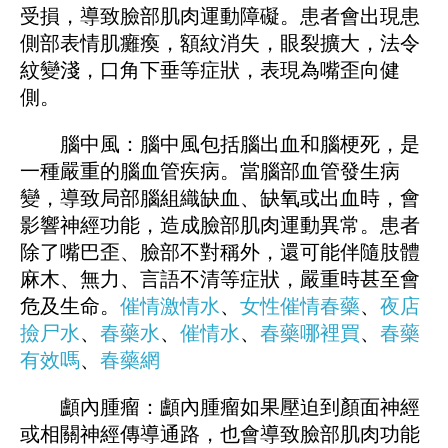
受損，導致臉部肌肉運動障礙。患者會出現患
側部表情肌癱瘓，額紋消失，眼裂擴大，法令
紋變淺，口角下垂等症狀，表現為嘴歪向健
側。
腦中風：腦中風包括腦出血和腦梗死，是
一種嚴重的腦血管疾病。當腦部血管發生病
變，導致局部腦組織缺血、缺氧或出血時，會
影響神經功能，造成臉部肌肉運動異常。患者
除了嘴巴歪、臉部不對稱外，還可能伴隨肢體
麻木、無力、言語不清等症狀，嚴重時甚至會
危及生命。
催情激情水
、
女性催情春藥
、
夜店
撿尸水
、
春藥水
、
催情水
、
春藥哪裡買
、
春藥
有效嗎
、
春藥網
顱內腫瘤：顱內腫瘤如果壓迫到顏面神經
或相關神經傳導通路，也會導致臉部肌肉功能