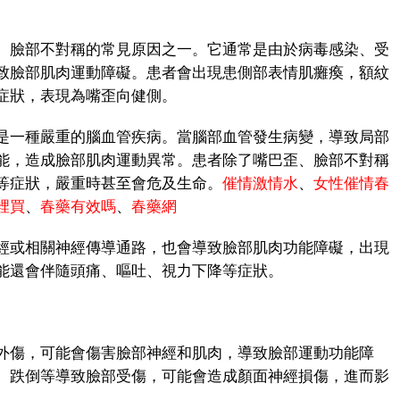
臉部不對稱的常見原因之一。它通常是由於病毒感染、受
致臉部肌肉運動障礙。患者會出現患側部表情肌癱瘓，額紋
症狀，表現為嘴歪向健側。
一種嚴重的腦血管疾病。當腦部血管發生病變，導致局部
能，造成臉部肌肉運動異常。患者除了嘴巴歪、臉部不對稱
等症狀，嚴重時甚至會危及生命。
催情激情水
、
女性催情春
裡買
、
春藥有效嗎
、
春藥網
或相關神經傳導通路，也會導致臉部肌肉功能障礙，出現
能還會伴隨頭痛、嘔吐、視力下降等症狀。
傷，可能會傷害臉部神經和肌肉，導致臉部運動功能障
、跌倒等導致臉部受傷，可能會造成顏面神經損傷，進而影