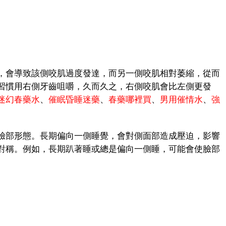
會導致該側咬肌過度發達，而另一側咬肌相對萎縮，從而
習慣用右側牙齒咀嚼，久而久之，右側咬肌會比左側更發
迷幻春藥水
、
催眠昏睡迷藥
、
春藥哪裡買
、
男用催情水
、
強
部形態。長期偏向一側睡覺，會對側面部造成壓迫，影響
對稱。例如，長期趴著睡或總是偏向一側睡，可能會使臉部