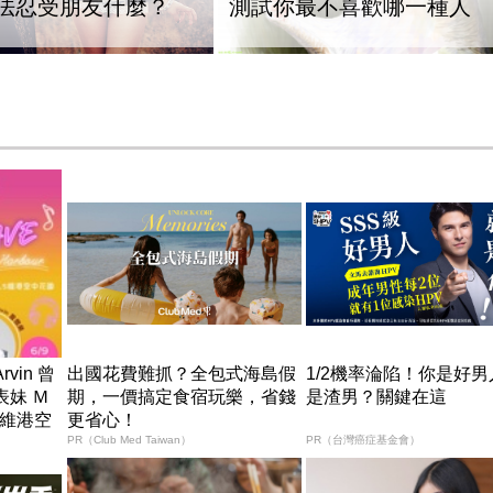
法忍受朋友什麼？
測試你最不喜歡哪一種人
rvin 曾
出國花費難抓？全包式海島假
1/2機率淪陷！你是好
表妹 Ｍ
期，一價搞定食宿玩樂，省錢
是渣男？關鍵在這
5維港空
更省心！
l 首度呈獻
PR（Club Med Taiwan）
PR（台灣癌症基金會）
 Harbo