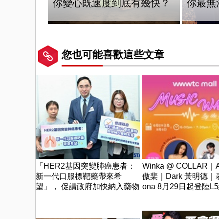
你變心既速度到底有幾快？
你最無
您也可能喜歡這些文章
「HER2基因突變肺癌患者：
Winka @ COLLAR｜A
新一代口服標靶藥帶來希
傲棐｜Dark 黃明德｜
望」， 促請政府加快納入藥物
ona 8月29日起登陸L
名冊，助患者及早受惠
中花園 | wwwtc mal
「Music Wave By The