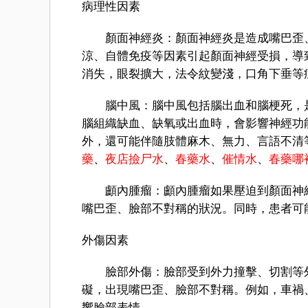
病理性因素
顏面神經炎：顏面神經炎是造成嘴巴歪、
涼、自體免疫等因素引起顏面神經受損，導
消失，眼裂擴大，法令紋變淺，口角下垂等
腦中風：腦中風包括腦出血和腦梗死，是
腦組織缺血、缺氧或出血時，會影響神經功
外，還可能伴隨肢體麻木、無力、言語不清
藥
、
夜店撿尸水
、
春藥水
、
催情水
、
春藥哪
顱內腫瘤：顱內腫瘤如果壓迫到顏面神經
嘴巴歪、臉部不對稱的狀況。同時，患者可
外傷因素
臉部外傷：臉部受到外力撞擊、切割等外
礙，出現嘴巴歪、臉部不對稱。例如，車禍
響臉部表情。