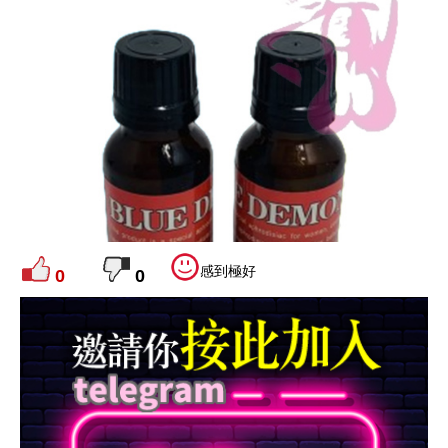
感到極好
0
0