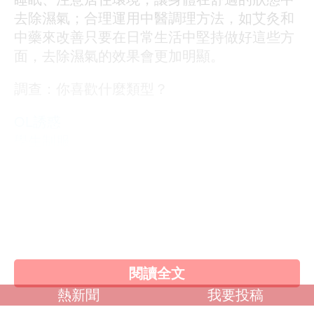
去除濕氣；合理運用中醫調理方法，如艾灸和
中藥來改善只要在日常生活中堅持做好這些方
面，去除濕氣的效果會更加明顯。
調查：你喜歡什麼類型？
OL誘惑
學生制服
人妻NTR
素人女大生
歐美系列
自拍外流
不好說
閱讀全文
熱新聞
我要投稿