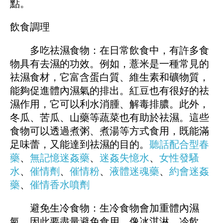
點。
飲食調理
多吃祛濕食物：在日常飲食中，有許多食
物具有去濕的功效。例如，薏米是一種常見的
祛濕食材，它富含蛋白質、維生素和礦物質，
能夠促進體內濕氣的排出。紅豆也有很好的祛
濕作用，它可以利水消腫、解毒排膿。此外，
冬瓜、苦瓜、山藥等蔬菜也有助於祛濕。這些
食物可以透過煮粥、煮湯等方式食用，既能滿
足味蕾，又能達到祛濕的目的。
聽話配合型春
藥
、
無記憶迷姦藥
、
迷姦失憶水
、
女性發騷
水
、
催情劑
、
催情粉
、
液體迷魂藥
、
約會迷姦
藥
、
催情香水噴劑
避免生冷食物：生冷食物會加重體內濕
氣，因此要盡量避免食用。像冰淇淋、冷飲、