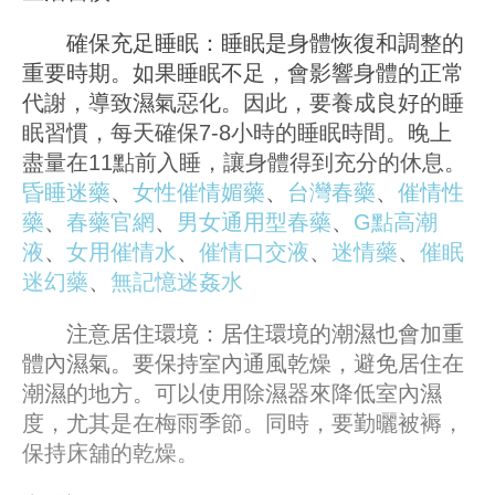
確保充足睡眠：睡眠是身體恢復和調整的
重要時期。如果睡眠不足，會影響身體的正常
代謝，導致濕氣惡化。因此，要養成良好的睡
眠習慣，每天確保7-8小時的睡眠時間。晚上
盡量在11點前入睡，讓身體得到充分的休息。
昏睡迷藥
、
女性催情媚藥
、
台灣春藥
、
催情性
藥
、
春藥官網
、
男女通用型春藥
、
G點高潮
液
、
女用催情水
、
催情口交液
、
迷情藥
、
催眠
迷幻藥
、
無記憶迷姦水
注意居住環境：居住環境的潮濕也會加重
體內濕氣。要保持室內通風乾燥，避免居住在
潮濕的地方。可以使用除濕器來降低室內濕
度，尤其是在梅雨季節。同時，要勤曬被褥，
保持床舖的乾燥。