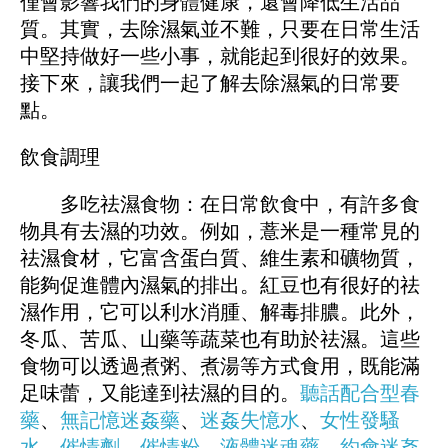
僅會影響我們的身體健康，還會降低生活品
質。其實，去除濕氣並不難，只要在日常生活
中堅持做好一些小事，就能起到很好的效果。
接下來，讓我們一起了解去除濕氣的日常要
點。
飲食調理
多吃祛濕食物：在日常飲食中，有許多食
物具有去濕的功效。例如，薏米是一種常見的
祛濕食材，它富含蛋白質、維生素和礦物質，
能夠促進體內濕氣的排出。紅豆也有很好的祛
濕作用，它可以利水消腫、解毒排膿。此外，
冬瓜、苦瓜、山藥等蔬菜也有助於祛濕。這些
食物可以透過煮粥、煮湯等方式食用，既能滿
足味蕾，又能達到祛濕的目的。
聽話配合型春
藥
、
無記憶迷姦藥
、
迷姦失憶水
、
女性發騷
水
、
催情劑
、
催情粉
、
液體迷魂藥
、
約會迷姦