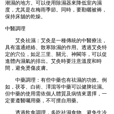
潮濕的地方。可以使用除濕器來降低室內濕
度，尤其是在梅雨季節。同時，要勤曬被褥，
保持床舖的乾燥。
中醫調理
艾灸祛濕：艾灸是一種傳統的中醫療法，
具有溫通經絡、散寒除濕的作用。透過艾灸特
定的穴位，如足三里、關元、神闕等，可以促
進體內濕氣的排出。艾灸時要注意溫度和時
間，避免燙傷皮膚。
中藥調理：有些中藥也有祛濕的功效。例
如，茯苓、白術、澤瀉等中藥可以健脾祛濕。
但中藥的使用需依個人體質及病情來選擇，一
定要遵醫囑用藥，不可擅自用藥。
透過飲食調理，多吃祛濕食物、避免生冷