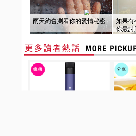
雨天約會測看你的愛情秘密
如果有
你最討
Essentials NB 990 NB 327 NB 9060
家人的健
聖品