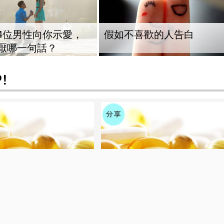
4位男性向你示愛，
假如不喜歡的人告白
厭哪一句話？
康由我把關-主婦們該了解的
家人的健康由我把關-主婦們該了解
聖品