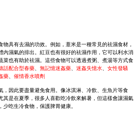
物具有去濕的功效。例如，薏米是一種常見的祛濕食材，
體內濕氣的排出。紅豆也有很好的祛濕作用，它可以利水消
蔬菜也有助於祛濕。這些食物可以透過煮粥、煮湯等方式食
聽話配合型春藥
、
無記憶迷姦藥
、
迷姦失憶水
、
女性發騷
姦藥
、
催情香水噴劑
，因此要盡量避免食用。像冰淇淋、冷飲、生魚片等食
尤其是在夏季，很多人喜歡吃冷飲來解暑，但這樣會讓濕氣
，少吃生冷食物，保護脾胃健康。