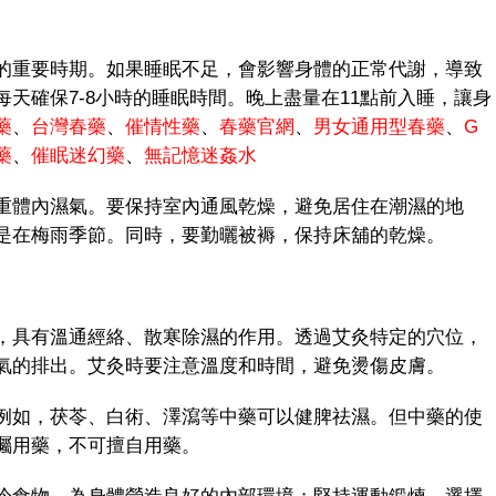
重要時期。如果睡眠不足，會影響身體的正常代謝，導致
天確保7-8小時的睡眠時間。晚上盡量在11點前入睡，讓身
藥
、
台灣春藥
、
催情性藥
、
春藥官網
、
男女通用型春藥
、
G
藥
、
催眠迷幻藥
、
無記憶迷姦水
體內濕氣。要保持室內通風乾燥，避免居住在潮濕的地
是在梅雨季節。同時，要勤曬被褥，保持床舖的乾燥。
具有溫通經絡、散寒除濕的作用。透過艾灸特定的穴位，
氣的排出。艾灸時要注意溫度和時間，避免燙傷皮膚。
如，茯苓、白術、澤瀉等中藥可以健脾祛濕。但中藥的使
囑用藥，不可擅自用藥。