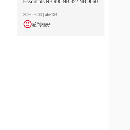
Essentials NB 990 NB 327 NB 9060
2026-08-03 | abv134
感到極好