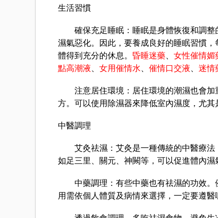
生活習慣
確保充足睡眠：睡眠是身體恢復和調整的
濕氣惡化。因此，要養成良好的睡眠習慣，每
體得到充分的休息。
昏睡迷藥
、
女性催情媚
點高潮液
、
女用催情水
、
催情口交液
、
迷情
注意居住環境：居住環境的潮濕也會加重
方。可以使用除濕器來降低室內濕度，尤其
中醫調理
艾灸祛濕：艾灸是一種傳統的中醫療法，
如足三里、關元、神闕等，可以促進體內濕
中藥調理：有些中藥也有祛濕的功效。例
用需依個人體質及病情來選擇，一定要遵醫