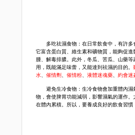
多吃祛濕食物：在日常飲食中，有許多食
它富含蛋白質、維生素和礦物質，能夠促進
腫、解毒排膿。此外，冬瓜、苦瓜、山藥等
用，既能滿足味蕾，又能達到祛濕的目的。
水
、
催情劑
、
催情粉
、
液體迷魂藥
、
約會迷
避免生冷食物：生冷食物會加重體內濕氣
物，會使脾胃功能減弱，影響濕氣的運作。
在體內累積。所以，要養成良好的飲食習慣