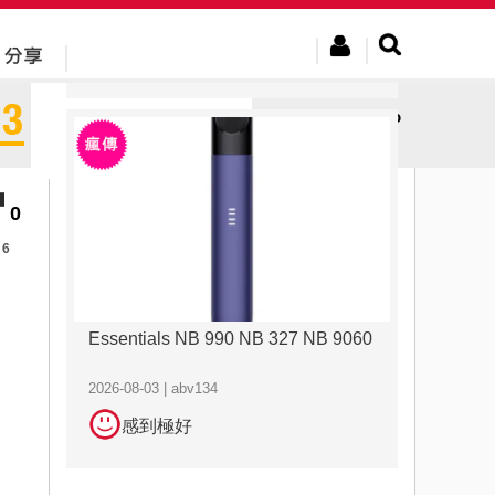
2026-08-03 | abv134
感到極好
Juegos de Casino
Onl...
0
6
Essentials NB 990 NB 327 NB 9060
2026-08-03 | abv134
感到極好