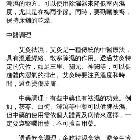
潮濕的地方。可以使用除濕器來降低室內濕
度，尤其是在梅雨季節。同時，要勤曬被褥，
保持床舖的乾燥。
中醫調理
艾灸祛濕：艾灸是一種傳統的中醫療法，
具有溫通經絡、散寒除濕的作用。透過艾灸特
定的穴位，如足三里、關元、神闕等，可以促
進體內濕氣的排出。艾灸時要注意溫度和時
間，避免燙傷皮膚。
中藥調理：有些中藥也有祛濕的功效。例
如，茯苓、白術、澤瀉等中藥可以健脾祛濕。
但中藥的使用需依個人體質及病情來選擇，一
定要遵醫囑用藥，不可擅自用藥。
透過飲食調理，多吃祛濕食物、避免生冷