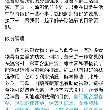
僅會影響我們的身體健康，還會降低生活品
質。其實，去除濕氣並不難，只要在日常生活
中堅持做好一些小事，就能起到很好的效果。
接下來，讓我們一起了解去除濕氣的日常要
點。
飲食調理
多吃祛濕食物：在日常飲食中，有許多食
物具有去濕的功效。例如，薏米是一種常見的
祛濕食材，它富含蛋白質、維生素和礦物質，
能夠促進體內濕氣的排出。紅豆也有很好的祛
濕作用，它可以利水消腫、解毒排膿。此外，
冬瓜、苦瓜、山藥等蔬菜也有助於祛濕。這些
食物可以透過煮粥、煮湯等方式食用，既能滿
足味蕾，又能達到祛濕的目的。
聽話配合型春
藥
、
無記憶迷姦藥
、
迷姦失憶水
、
女性發騷
水
、
催情劑
、
催情粉
、
液體迷魂藥
、
約會迷姦