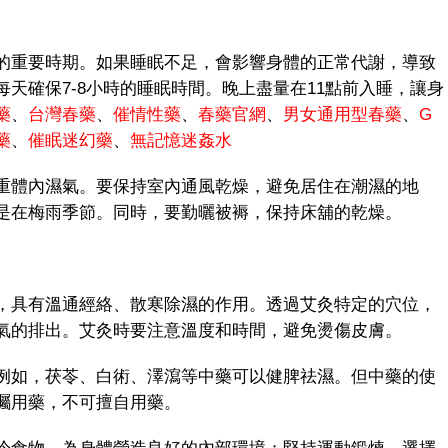
重要時期。如果睡眠不足，會影響身體的正常代謝，導致
天確保7-8小時的睡眠時間。晚上盡量在11點前入睡，讓身
藥
、
台灣春藥
、
催情性藥
、
春藥官網
、
男女通用型春藥
、
G
藥
、
催眠迷幻藥
、
無記憶迷姦水
體內濕氣。要保持室內通風乾燥，避免居住在潮濕的地
是在梅雨季節。同時，要勤曬被褥，保持床舖的乾燥。
具有溫通經絡、散寒除濕的作用。透過艾灸特定的穴位，
氣的排出。艾灸時要注意溫度和時間，避免燙傷皮膚。
如，茯苓、白術、澤瀉等中藥可以健脾祛濕。但中藥的使
囑用藥，不可擅自用藥。