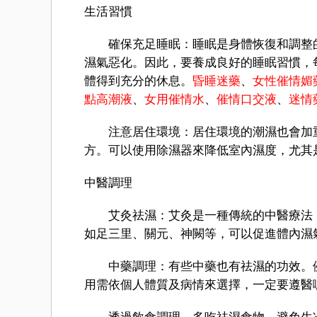
生活習慣
確保充足睡眠：睡眠是身體恢復和調整的
濕氣惡化。因此，要養成良好的睡眠習慣，每
體得到充分的休息。
昏睡迷藥
、
女性催情媚
點高潮液
、
女用催情水
、
催情口交液
、
迷情
注意居住環境：居住環境的潮濕也會加重
方。可以使用除濕器來降低室內濕度，尤其
中醫調理
艾灸祛濕：艾灸是一種傳統的中醫療法，
如足三里、關元、神闕等，可以促進體內濕
中藥調理：有些中藥也有祛濕的功效。例
用需依個人體質及病情來選擇，一定要遵醫