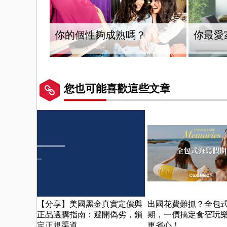
你的個性夠成熟嗎？
你最愛
您也可能喜歡這些文章
【分享】美國黑金真實定價與
出國花費難抓？全包
正品選購指南：避開偽劣，鎖
期，一價搞定食宿玩
定正規渠道
更省心！