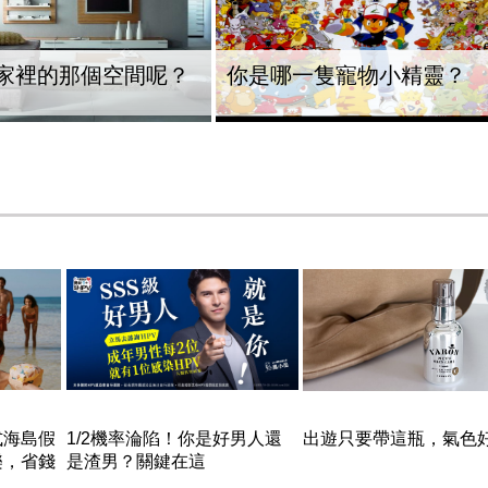
家裡的那個空間呢？
你是哪一隻寵物小精靈？
式海島假
1/2機率淪陷！你是好男人還
出遊只要帶這瓶，氣色
樂，省錢
是渣男？關鍵在這