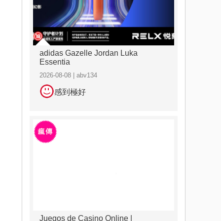
adidas Gazelle Jordan Luka
Essentia
2026-08-08 | abv134
感到極好
Juegos de Casino Online |