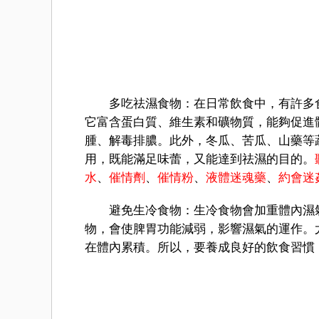
多吃祛濕食物：在日常飲食中，有許多食
它富含蛋白質、維生素和礦物質，能夠促進
腫、解毒排膿。此外，冬瓜、苦瓜、山藥等
用，既能滿足味蕾，又能達到祛濕的目的。
水
、
催情劑
、
催情粉
、
液體迷魂藥
、
約會迷
避免生冷食物：生冷食物會加重體內濕氣
物，會使脾胃功能減弱，影響濕氣的運作。
在體內累積。所以，要養成良好的飲食習慣