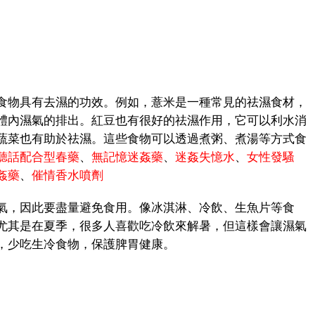
物具有去濕的功效。例如，薏米是一種常見的祛濕食材，
體內濕氣的排出。紅豆也有很好的祛濕作用，它可以利水消
蔬菜也有助於祛濕。這些食物可以透過煮粥、煮湯等方式食
聽話配合型春藥
、
無記憶迷姦藥
、
迷姦失憶水
、
女性發騷
姦藥
、
催情香水噴劑
，因此要盡量避免食用。像冰淇淋、冷飲、生魚片等食
尤其是在夏季，很多人喜歡吃冷飲來解暑，但這樣會讓濕氣
，少吃生冷食物，保護脾胃健康。