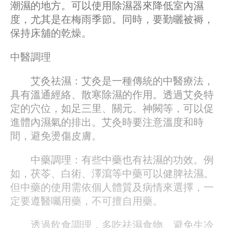
潮濕的地方。可以使用除濕器來降低室內濕
度，尤其是在梅雨季節。同時，要勤曬被褥，
保持床舖的乾燥。
中醫調理
艾灸祛濕：艾灸是一種傳統的中醫療法，
具有溫通經絡、散寒除濕的作用。透過艾灸特
定的穴位，如足三里、關元、神闕等，可以促
進體內濕氣的排出。艾灸時要注意溫度和時
間，避免燙傷皮膚。
中藥調理：有些中藥也有祛濕的功效。例
如，茯苓、白術、澤瀉等中藥可以健脾祛濕。
但中藥的使用需依個人體質及病情來選擇，一
定要遵醫囑用藥，不可擅自用藥。
透過飲食調理，多吃祛濕食物、避免生冷