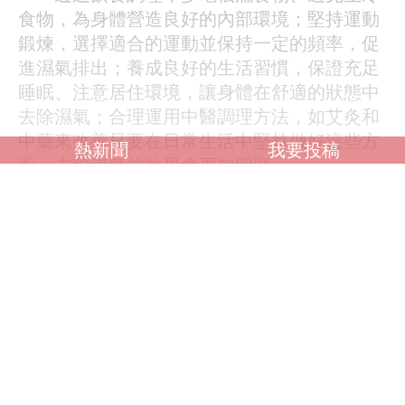
食物，為身體營造良好的內部環境；堅持運動
鍛煉，選擇適合的運動並保持一定的頻率，促
進濕氣排出；養成良好的生活習慣，保證充足
睡眠、注意居住環境，讓身體在舒適的狀態中
去除濕氣；合理運用中醫調理方法，如艾灸和
中藥來改善只要在日常生活中堅持做好這些方
熱新聞
我要投稿
面，去除濕氣的效果會更加明顯。
調查：你喜歡什麼類型？
OL誘惑
學生制服
人妻NTR
素人女大生
歐美系列
自拍外流
不好說