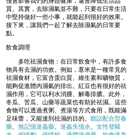
僅會影響我們的身體健康，還會降低生活品
質。其實，去除濕氣並不難，只要在日常生活
中堅持做好一些小事，就能起到很好的效果。
接下來，讓我們一起了解去除濕氣的日常要
點。
飲食調理
多吃祛濕食物：在日常飲食中，有許多食
物具有去濕的功效。例如，薏米是一種常見的
祛濕食材，它富含蛋白質、維生素和礦物質，
能夠促進體內濕氣的排出。紅豆也有很好的祛
濕作用，它可以利水消腫、解毒排膿。此外，
冬瓜、苦瓜、山藥等蔬菜也有助於祛濕。這些
食物可以透過煮粥、煮湯等方式食用，既能滿
足味蕾，又能達到祛濕的目的。
聽話配合型春
藥
、
無記憶迷姦藥
、
迷姦失憶水
、
女性發騷
水
、
催情劑
、
催情粉
、
液體迷魂藥
、
約會迷姦