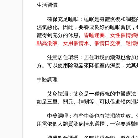
生活習慣
確保充足睡眠：睡眠是身體恢復和調整的
濕氣惡化。因此，要養成良好的睡眠習慣，每
體得到充分的休息。
昏睡迷藥
、
女性催情媚
點高潮液
、
女用催情水
、
催情口交液
、
迷情
注意居住環境：居住環境的潮濕也會加重
方。可以使用除濕器來降低室內濕度，尤其
中醫調理
艾灸祛濕：艾灸是一種傳統的中醫療法，
如足三里、關元、神闕等，可以促進體內濕
中藥調理：有些中藥也有祛濕的功效。例
用需依個人體質及病情來選擇，一定要遵醫