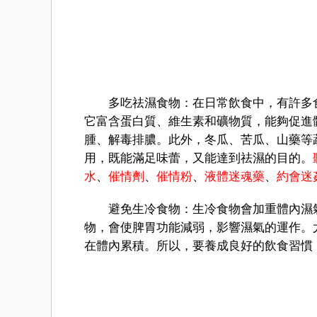
多吃祛濕食物：在日常飲食中，有許多食
它富含蛋白質、維生素和礦物質，能夠促進
腫、解毒排膿。此外，冬瓜、苦瓜、山藥等
用，既能滿足味蕾，又能達到祛濕的目的。
水
、
催情劑
、
催情粉
、
液體迷魂藥
、
約會迷
避免生冷食物：生冷食物會加重體內濕氣
物，會使脾胃功能減弱，影響濕氣的運作。
在體內累積。所以，要養成良好的飲食習慣