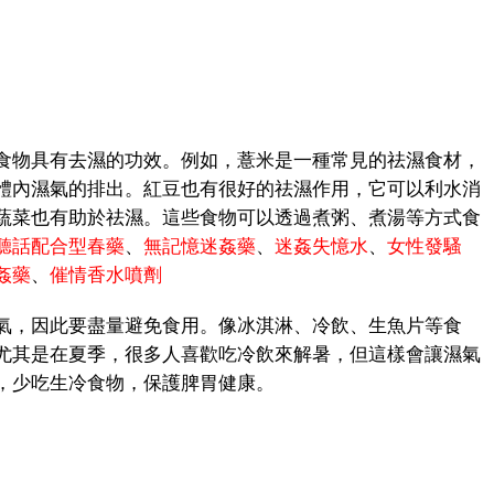
物具有去濕的功效。例如，薏米是一種常見的祛濕食材，
體內濕氣的排出。紅豆也有很好的祛濕作用，它可以利水消
蔬菜也有助於祛濕。這些食物可以透過煮粥、煮湯等方式食
聽話配合型春藥
、
無記憶迷姦藥
、
迷姦失憶水
、
女性發騷
姦藥
、
催情香水噴劑
，因此要盡量避免食用。像冰淇淋、冷飲、生魚片等食
尤其是在夏季，很多人喜歡吃冷飲來解暑，但這樣會讓濕氣
，少吃生冷食物，保護脾胃健康。