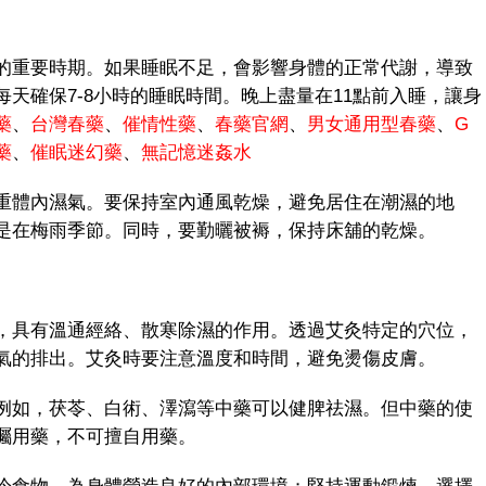
重要時期。如果睡眠不足，會影響身體的正常代謝，導致
天確保7-8小時的睡眠時間。晚上盡量在11點前入睡，讓身
藥
、
台灣春藥
、
催情性藥
、
春藥官網
、
男女通用型春藥
、
G
藥
、
催眠迷幻藥
、
無記憶迷姦水
體內濕氣。要保持室內通風乾燥，避免居住在潮濕的地
是在梅雨季節。同時，要勤曬被褥，保持床舖的乾燥。
具有溫通經絡、散寒除濕的作用。透過艾灸特定的穴位，
氣的排出。艾灸時要注意溫度和時間，避免燙傷皮膚。
如，茯苓、白術、澤瀉等中藥可以健脾祛濕。但中藥的使
囑用藥，不可擅自用藥。