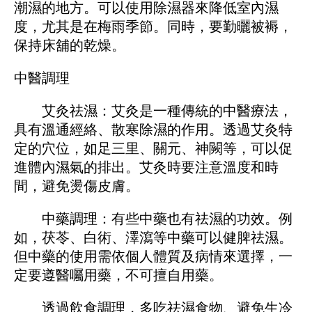
潮濕的地方。可以使用除濕器來降低室內濕
度，尤其是在梅雨季節。同時，要勤曬被褥，
保持床舖的乾燥。
中醫調理
艾灸祛濕：艾灸是一種傳統的中醫療法，
具有溫通經絡、散寒除濕的作用。透過艾灸特
定的穴位，如足三里、關元、神闕等，可以促
進體內濕氣的排出。艾灸時要注意溫度和時
間，避免燙傷皮膚。
中藥調理：有些中藥也有祛濕的功效。例
如，茯苓、白術、澤瀉等中藥可以健脾祛濕。
但中藥的使用需依個人體質及病情來選擇，一
定要遵醫囑用藥，不可擅自用藥。
透過飲食調理，多吃祛濕食物、避免生冷