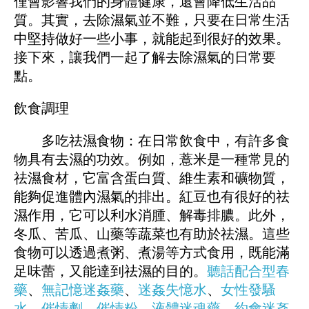
僅會影響我們的身體健康，還會降低生活品
質。其實，去除濕氣並不難，只要在日常生活
中堅持做好一些小事，就能起到很好的效果。
接下來，讓我們一起了解去除濕氣的日常要
點。
飲食調理
多吃祛濕食物：在日常飲食中，有許多食
物具有去濕的功效。例如，薏米是一種常見的
祛濕食材，它富含蛋白質、維生素和礦物質，
能夠促進體內濕氣的排出。紅豆也有很好的祛
濕作用，它可以利水消腫、解毒排膿。此外，
冬瓜、苦瓜、山藥等蔬菜也有助於祛濕。這些
食物可以透過煮粥、煮湯等方式食用，既能滿
足味蕾，又能達到祛濕的目的。
聽話配合型春
藥
、
無記憶迷姦藥
、
迷姦失憶水
、
女性發騷
水
、
催情劑
、
催情粉
、
液體迷魂藥
、
約會迷姦