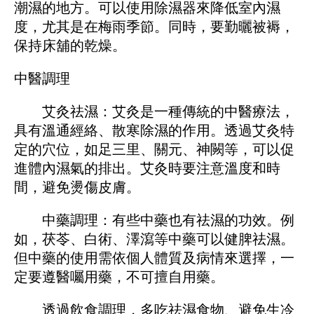
潮濕的地方。可以使用除濕器來降低室內濕
度，尤其是在梅雨季節。同時，要勤曬被褥，
保持床舖的乾燥。
中醫調理
艾灸祛濕：艾灸是一種傳統的中醫療法，
具有溫通經絡、散寒除濕的作用。透過艾灸特
定的穴位，如足三里、關元、神闕等，可以促
進體內濕氣的排出。艾灸時要注意溫度和時
間，避免燙傷皮膚。
中藥調理：有些中藥也有祛濕的功效。例
如，茯苓、白術、澤瀉等中藥可以健脾祛濕。
但中藥的使用需依個人體質及病情來選擇，一
定要遵醫囑用藥，不可擅自用藥。
透過飲食調理，多吃祛濕食物、避免生冷