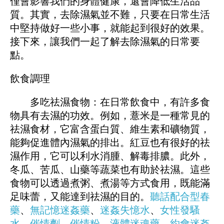
僅會影響我們的身體健康，還會降低生活品
質。其實，去除濕氣並不難，只要在日常生活
中堅持做好一些小事，就能起到很好的效果。
接下來，讓我們一起了解去除濕氣的日常要
點。
飲食調理
多吃祛濕食物：在日常飲食中，有許多食
物具有去濕的功效。例如，薏米是一種常見的
祛濕食材，它富含蛋白質、維生素和礦物質，
能夠促進體內濕氣的排出。紅豆也有很好的祛
濕作用，它可以利水消腫、解毒排膿。此外，
冬瓜、苦瓜、山藥等蔬菜也有助於祛濕。這些
食物可以透過煮粥、煮湯等方式食用，既能滿
足味蕾，又能達到祛濕的目的。
聽話配合型春
藥
、
無記憶迷姦藥
、
迷姦失憶水
、
女性發騷
水
、
催情劑
、
催情粉
、
液體迷魂藥
、
約會迷姦