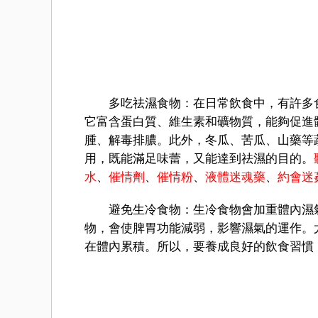
多吃祛濕食物：在日常飲食中，有許多食
它富含蛋白質、維生素和礦物質，能夠促進
腫、解毒排膿。此外，冬瓜、苦瓜、山藥等
用，既能滿足味蕾，又能達到祛濕的目的。
水
、
催情劑
、
催情粉
、
液體迷魂藥
、
約會迷
避免生冷食物：生冷食物會加重體內濕氣
物，會使脾胃功能減弱，影響濕氣的運作。
在體內累積。所以，要養成良好的飲食習慣