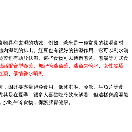
物具有去濕的功效。例如，薏米是一種常見的祛濕食材，
體內濕氣的排出。紅豆也有很好的祛濕作用，它可以利水消
蔬菜也有助於祛濕。這些食物可以透過煮粥、煮湯等方式食
聽話配合型春藥
、
無記憶迷姦藥
、
迷姦失憶水
、
女性發騷
姦藥
、
催情香水噴劑
，因此要盡量避免食用。像冰淇淋、冷飲、生魚片等食
尤其是在夏季，很多人喜歡吃冷飲來解暑，但這樣會讓濕氣
，少吃生冷食物，保護脾胃健康。