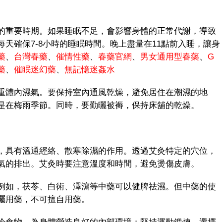
重要時期。如果睡眠不足，會影響身體的正常代謝，導致
天確保7-8小時的睡眠時間。晚上盡量在11點前入睡，讓身
藥
、
台灣春藥
、
催情性藥
、
春藥官網
、
男女通用型春藥
、
G
藥
、
催眠迷幻藥
、
無記憶迷姦水
體內濕氣。要保持室內通風乾燥，避免居住在潮濕的地
是在梅雨季節。同時，要勤曬被褥，保持床舖的乾燥。
具有溫通經絡、散寒除濕的作用。透過艾灸特定的穴位，
氣的排出。艾灸時要注意溫度和時間，避免燙傷皮膚。
如，茯苓、白術、澤瀉等中藥可以健脾祛濕。但中藥的使
囑用藥，不可擅自用藥。