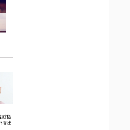
權威指
外養出