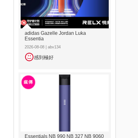
adidas Gazelle Jordan Luka
Essentia
2026-08-08 | abv134
感到極好
Essentials NB 990 NB 327 NB 9060