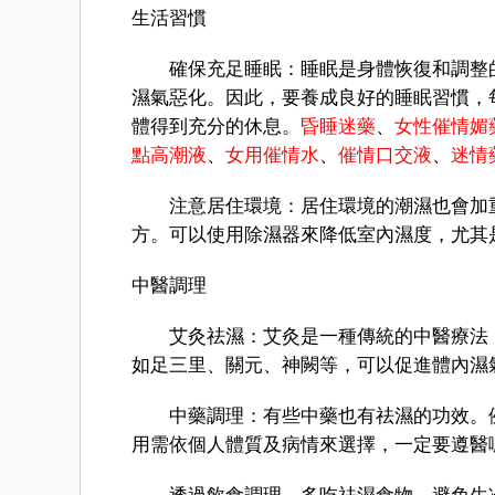
生活習慣
確保充足睡眠：睡眠是身體恢復和調整的
濕氣惡化。因此，要養成良好的睡眠習慣，每
體得到充分的休息。
昏睡迷藥
、
女性催情媚
點高潮液
、
女用催情水
、
催情口交液
、
迷情
注意居住環境：居住環境的潮濕也會加重
方。可以使用除濕器來降低室內濕度，尤其
中醫調理
艾灸祛濕：艾灸是一種傳統的中醫療法，
如足三里、關元、神闕等，可以促進體內濕
中藥調理：有些中藥也有祛濕的功效。例
用需依個人體質及病情來選擇，一定要遵醫