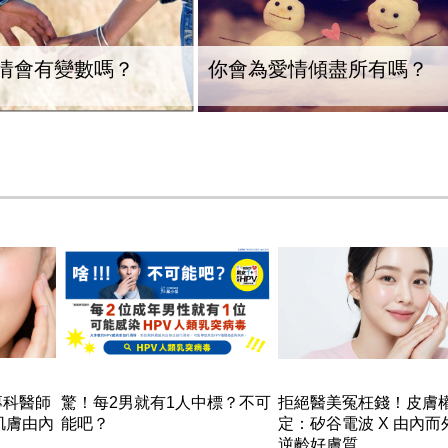
情會有變數嗎？
你會為愛情傾盡所有嗎？
專科醫師
驚！每2男就有1人中標？不可
拒絕醫美冤枉錢！皮膚
肌膚由內
能吧？
定：矽谷電波 X 由內而
逆齡好膚質