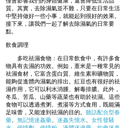
僅會影響我們的身體健康，還會降低生活品
質。其實，去除濕氣並不難，只要在日常生活
中堅持做好一些小事，就能起到很好的效果。
接下來，讓我們一起了解去除濕氣的日常要
點。
飲食調理
多吃祛濕食物：在日常飲食中，有許多食
物具有去濕的功效。例如，薏米是一種常見的
祛濕食材，它富含蛋白質、維生素和礦物質，
能夠促進體內濕氣的排出。紅豆也有很好的祛
濕作用，它可以利水消腫、解毒排膿。此外，
冬瓜、苦瓜、山藥等蔬菜也有助於祛濕。這些
食物可以透過煮粥、煮湯等方式食用，既能滿
足味蕾，又能達到祛濕的目的。
聽話配合型春
藥
、
無記憶迷姦藥
、
迷姦失憶水
、
女性發騷
水
、
催情劑
、
催情粉
、
液體迷魂藥
、
約會迷姦