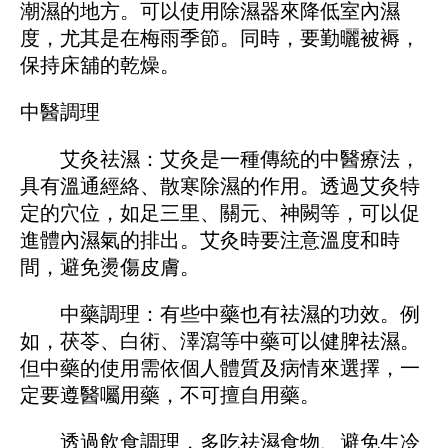
潮濕的地方。可以使用除濕器來降低室內濕
度，尤其是在梅雨季節。同時，要勤曬被褥，
保持床舖的乾燥。
中醫調理
艾灸祛濕：艾灸是一種傳統的中醫療法，
具有溫通經絡、散寒除濕的作用。透過艾灸特
定的穴位，如足三里、關元、神闕等，可以促
進體內濕氣的排出。艾灸時要注意溫度和時
間，避免燙傷皮膚。
中藥調理：有些中藥也有祛濕的功效。例
如，茯苓、白術、澤瀉等中藥可以健脾祛濕。
但中藥的使用需依個人體質及病情來選擇，一
定要遵醫囑用藥，不可擅自用藥。
透過飲食調理，多吃祛濕食物、避免生冷