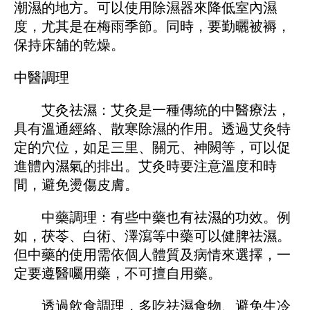
潮濕的地方。可以使用除濕器來降低室內濕
度，尤其是在梅雨季節。同時，要勤曬被褥，
保持床舖的乾燥。
中醫調理
艾灸祛濕：艾灸是一種傳統的中醫療法，
具有溫通經絡、散寒除濕的作用。透過艾灸特
定的穴位，如足三里、關元、神闕等，可以促
進體內濕氣的排出。艾灸時要注意溫度和時
間，避免燙傷皮膚。
中藥調理：有些中藥也有祛濕的功效。例
如，茯苓、白術、澤瀉等中藥可以健脾祛濕。
但中藥的使用需依個人體質及病情來選擇，一
定要遵醫囑用藥，不可擅自用藥。
透過飲食調理，多吃祛濕食物、避免生冷