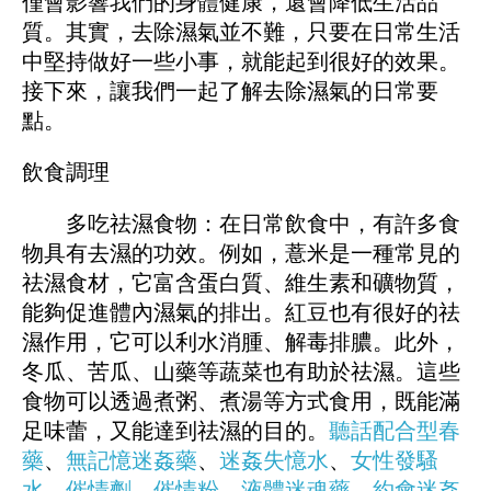
僅會影響我們的身體健康，還會降低生活品
質。其實，去除濕氣並不難，只要在日常生活
中堅持做好一些小事，就能起到很好的效果。
接下來，讓我們一起了解去除濕氣的日常要
點。
飲食調理
多吃祛濕食物：在日常飲食中，有許多食
物具有去濕的功效。例如，薏米是一種常見的
祛濕食材，它富含蛋白質、維生素和礦物質，
能夠促進體內濕氣的排出。紅豆也有很好的祛
濕作用，它可以利水消腫、解毒排膿。此外，
冬瓜、苦瓜、山藥等蔬菜也有助於祛濕。這些
食物可以透過煮粥、煮湯等方式食用，既能滿
足味蕾，又能達到祛濕的目的。
聽話配合型春
藥
、
無記憶迷姦藥
、
迷姦失憶水
、
女性發騷
水
、
催情劑
、
催情粉
、
液體迷魂藥
、
約會迷姦