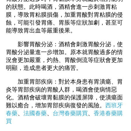
的狀態。此時喝酒，酒精會進一步刺激胃粘
膜，導致胃粘膜損傷，加重胃酸對胃粘膜的侵
蝕，可能引發胃痛、胃脹等症狀加劇，甚至可
能導致胃出血等嚴重後果。
影響胃酸分泌：酒精會刺激胃酸分泌，使
胃酸分泌量進一步增加。原本就胃酸過多的情
況會更加嚴重，灼熱、胃酸倒流等症狀會更加
明顯，造成患者更大的痛苦。
加重胃部疾病：對於本身患有胃潰瘍、胃
炎等胃部疾病的胃酸人群，喝酒會使病情惡
化。酒精會破壞胃黏膜的保護屏障，使潰瘍面
難以癒合，增加胃部疾病復發的風險。
西班牙
春藥
、
法國春藥
、
台灣春藥購買
、
香港春藥購
買